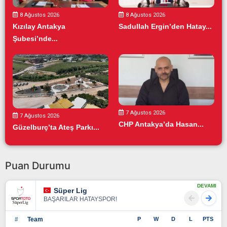
8 Ağustos 2026
8 Ağustos 2026
Kızılay Antakya
Sadullah Ergin’den Hatay...
Şubesi’nde...
7 Ağustos 2026
7 Ağustos 2026
CHP Antakya’da Hasan...
Güzelburç’ta Ateş Parkı...
Puan Durumu
DEVAMI
Süper Lig
BAŞARILAR HATAYSPOR!
#
Team
P
W
D
L
PTS