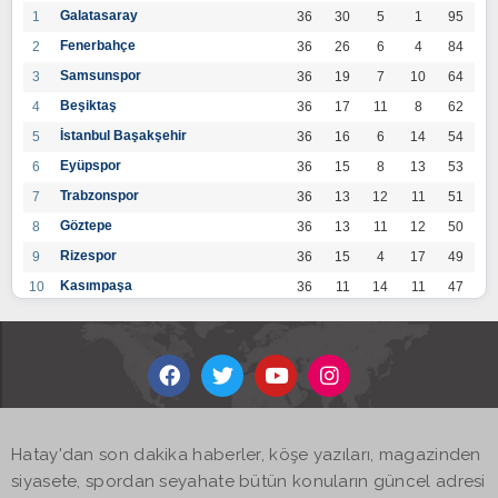
Galatasaray
1
36
30
5
1
95
Fenerbahçe
2
36
26
6
4
84
Samsunspor
3
36
19
7
10
64
Beşiktaş
4
36
17
11
8
62
İstanbul Başakşehir
5
36
16
6
14
54
Eyüpspor
6
36
15
8
13
53
Trabzonspor
7
36
13
12
11
51
Göztepe
8
36
13
11
12
50
Rizespor
9
36
15
4
17
49
Kasımpaşa
10
36
11
14
11
47
Konyaspor
11
36
13
7
16
46
Gaziantep FK
12
36
12
9
15
45
Alanyaspor
13
36
12
9
15
45
Kayserispor
14
36
11
12
13
45
Antalyaspor
15
36
12
8
16
44
Hatay'dan son dakika haberler, köşe yazıları, magazinden
BB Bodrumspor
16
36
9
10
17
37
siyasete, spordan seyahate bütün konuların güncel adresi
Sivasspor
17
36
9
8
19
35