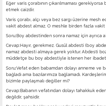
Eğer varis çorabının çıkarılmaması gerekiyorsa
etmek caizdir.
Varis çorabı, alçı veya bez sargı üzerine mesh ed
vakit abdest almaz. O meshle birden fazla vakit na
Soru:Boy abdestinden sonra namaz için ayrıca a
Cevap:Hayır, gerekmez. Gusül abdesti (boy abdes
namaz abdesti almaya gerek yoktur. Abdesti boz
müddetçe bu boy abdestiyle istenen her ibadeti
Soru:Vefat eden babamdan dolayı anneme ve ba
bağladı ama bazılarımıza bağlamadı. Kardeşlerimi
bizimle paylaşmalı değiller mi?
Cevap:Babanın vefatından dolayı tahakkuk eden
değildir, şahsidir.