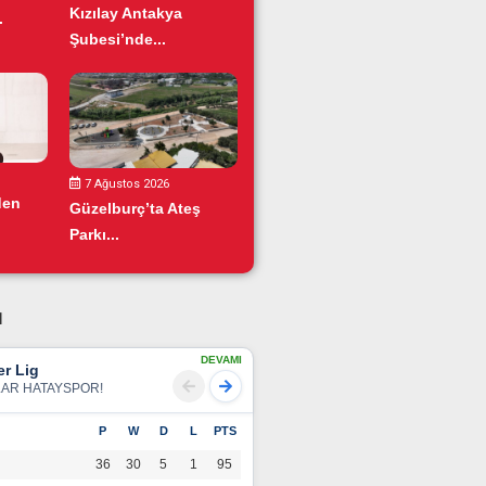
Kızılay Antakya
.
Şubesi’nde...
7 Ağustos 2026
den
Güzelburç’ta Ateş
Parkı...
u
DEVAMI
r Lig
LAR HATAYSPOR!
P
W
D
L
PTS
36
30
5
1
95