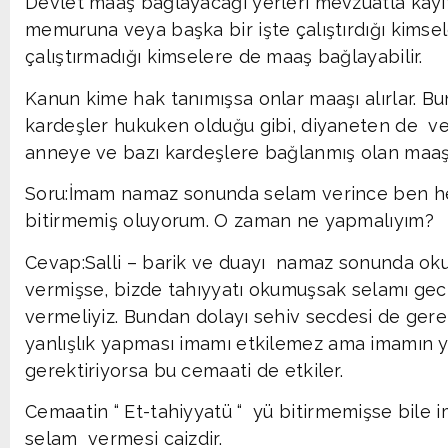
Devlet maaş bağlayacağı yerleri mevzuatla kayıt
memuruna veya başka bir işte çalıştırdığı kimsel
çalıştırmadığı kimselere de maaş bağlayabilir.
Kanun kime hak tanımışsa onlar maaşı alırlar. 
kardeşler hukuken olduğu gibi, diyaneten de v
anneye ve bazı kardeşlere bağlanmış olan maaşa
Soru:İmam namaz sonunda selam verince ben henü
bitirmemiş oluyorum. O zaman ne yapmalıyım?
Cevap:Salli – barik ve duayı namaz sonunda ok
vermişse, bizde tahıyyatı okumuşsak selamı g
vermeliyiz. Bundan dolayı sehiv secdesi de ge
yanlışlık yapması imamı etkilemez ama imamın y
gerektiriyorsa bu cemaati de etkiler.
Cemaatin “ Et-tahiyyatü “ yü bitirmemişse bile
selam vermesi caizdir.