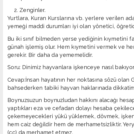
Zenginler.
Yurtlara, Kuran Kurslarına vb. yerlere verilen a
yemeği maddi durumları iyi olan yönetici, öğreti
Bu iki sınıf bilmeden yerse yediğinin kıymetini fa
günah işlemiş olur. Hem kıymetini vermek ve he
gerekir. Bir daha da yememelidir.
Soru: Dinimiz hayvanlara işkenceye nasıl bakıyo
Cevap:İnsan hayatının her noktasına sözü olan G
bahsederken tabiki hayvan haklarınada dikkatim
Boynuzsuzun boynuzludan hakkını alacağı hesa
yaptıkları eza ve cefadan dolayı hesaba çekilec
çekemeyecekleri yükü yüklemek, dövmek, işken
hem caiz değildir hem de merhametsizliktir. Yer
(cc) da merhamet etmez.