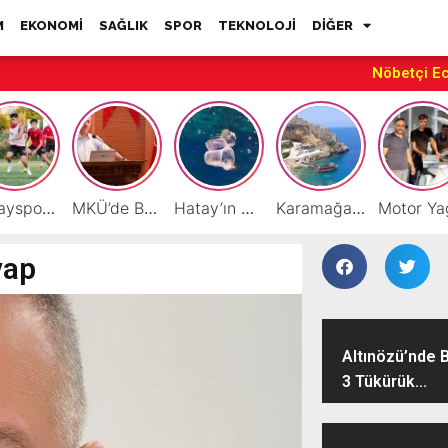
M
EKONOMİ
SAĞLIK
SPOR
TEKNOLOJİ
DİĞER
Nöbetçi E
Hatayspor’daki büyük kriz gençler için büyük bir fırsat
MKÜ’de BAP ve TÜBİTAK 1001 Projeleri Masaya Yatırıldı
Hatay’ın Deniz ve Sahillerini Kirleten Tesislere Ceza Yağdı!
Karamağara Koyu Doğu Akdeniz’in Turizm Yıldızı Oluyor
vap
Altınözü’nde B
3 Tükürük...