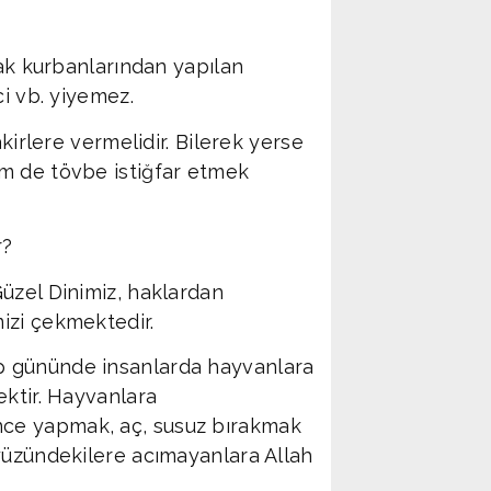
Adana Demirs
19
dak kurbanlarından yapılan
ci vb. yiyemez.
kirlere vermelidir. Bilerek yerse
m de tövbe istiğfar etmek
r?
üzel Dinimiz, haklardan
izi çekmektedir.
p gününde insanlarda hayvanlara
ektir. Hayvanlara
ce yapmak, aç, susuz bırakmak
yüzündekilere acımayanlara Allah