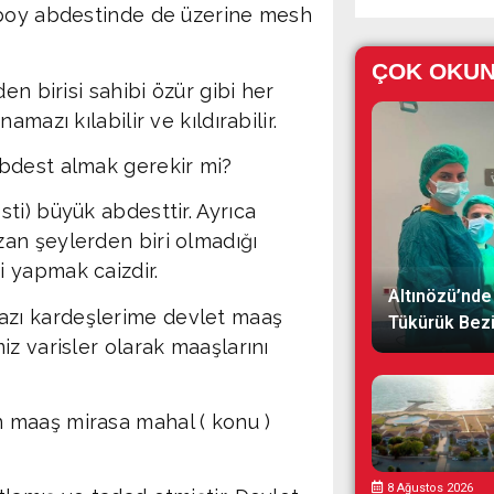
 boy abdestinde de üzerine mesh
ÇOK OKU
en birisi sahibi özür gibi her
mazı kılabilir ve kıldırabilir.
bdest almak gerekir mi?
ti) büyük abdesttir. Ayrıca
an şeylerden biri olmadığı
 yapmak caizdir.
Altınözü’nde 
zı kardeşlerime devlet maaş
Tükürük Bezi 
z varisler olarak maaşlarını
 maaş mirasa mahal ( konu )
8 Ağustos 2026