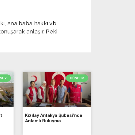
kı, ana baba hakkı vb.
konuşarak anlaşır. Peki
RSUZ
GÜNDEM
t
Kızılay Antakya Şubesi’nde
e
Anlamlı Buluşma