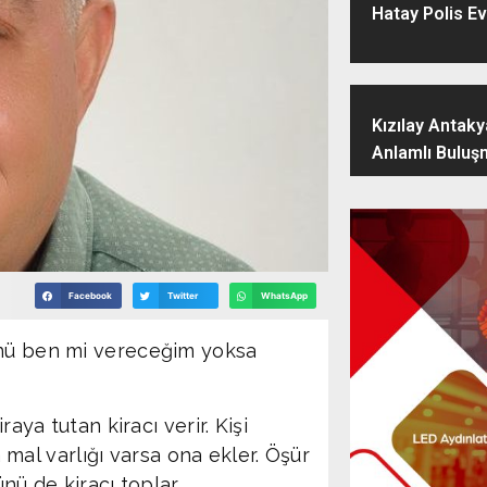
Hatay Polis Ev
Kızılay Antak
Anlamlı Buluş
Facebook
Twitter
WhatsApp
ünü ben mi vereceğim yoksa
raya tutan kiracı verir. Kişi
ka mal varlığı varsa ona ekler. Öşür
nü de kiracı toplar.