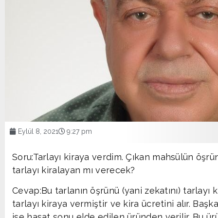
Eylül 8, 2021
9:27 pm
Soru:Tarlayı kiraya verdim. Çıkan mahsülün öşr
tarlayı kiralayan mı verecek?
Cevap:Bu tarlanın öşrünü (yani zekatını) tarlayı ki
tarlayı kiraya vermiştir ve kira ücretini alır. Baş
ise hasat sonu elde edilen üründen verilir. Bu ürü