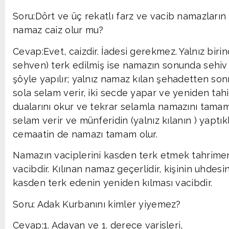
Soru:Dört ve üç rekatlı farz ve vacib namazların 
namaz caiz olur mu?
Cevap:Evet, caizdir. İadesi gerekmez. Yalnız birin
sehven) terk edilmiş ise namazın sonunda sehiv
şöyle yapılır; yalnız namaz kılan şehadetten sonr
sola selam verir, iki secde yapar ve yeniden tahi
dualarını okur ve tekrar selamla namazını tamam
selam verir ve münferidin (yalnız kılanın ) yaptı
cemaatin de namazı tamam olur.
Namazın vaciplerini kasden terk etmek tahrimen
vacibdir. Kılınan namaz geçerlidir, kişinin uhdesi
kasden terk edenin yeniden kılması vacibdir.
Soru: Adak Kurbanını kimler yiyemez?
Cevap:1. Adayan ve 1. derece varisleri,