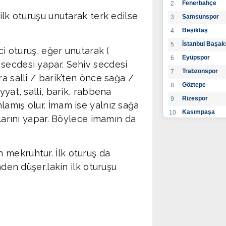
Fenerbahçe
2
ilk oturuşu unutarak terk edilse
Samsunspor
3
Beşiktaş
4
İstanbul Başak
5
ci oturuş, eğer unutarak (
Eyüpspor
6
 secdesi yapar. Sehiv secdesi
Trabzonspor
7
a salli / barik’ten önce sağa /
Göztepe
8
yyat, salli, barik, rabbena
Rizespor
9
lamış olur. İmam ise yalnız sağa
Kasımpaşa
10
klarını yapar. Böylece imamın da
Konyaspor
11
Gaziantep FK
12
 mekruhtur. İlk oturuş da
Alanyaspor
13
nden düşer,lakin ilk oturuşu
Kayserispor
14
Antalyaspor
15
BB Bodrumspo
16
Sivasspor
17
Hatayspor
18