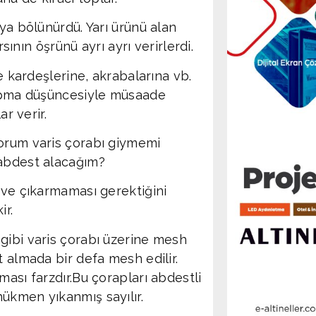
ıya bölünürdü. Yarı ürünü alan
rsının öşrünü ayrı ayrı verirlerdi.
de kardeşlerine, akrabalarına vb.
 yapma düşüncesiyle müsaade
ar verir.
torum varis çorabı giymemi
 abdest alacağım?
 ve çıkarmaması gerektiğini
ir.
gibi varis çorabı üzerine mesh
t almada bir defa mesh edilir.
ması farzdır.Bu çorapları abdestli
ükmen yıkanmış sayılır.