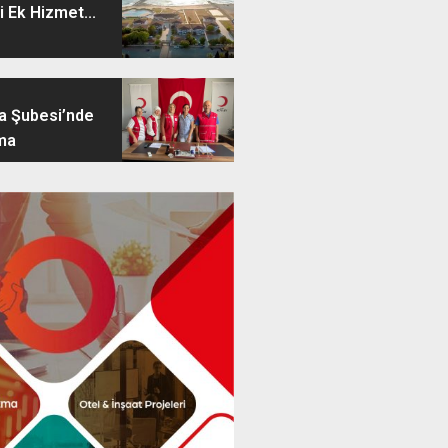
i Ek Hizmet...
ya Şubesi’nde
ma