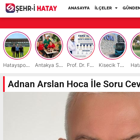
ANASAYFA
İLÇELER
GÜNDE
Hatayspor İç Saha Maçlarını Reyhanlı’da Oynamaya Hazırlanıyor
Antakya Simidi Türkiye’nin Lezzet Zirvesinde
Prof. Dr. Fariz Selimli, Uluslararası Başarılarıyla Hatay’a Değer Katıyor
Kisecik TOKİ’lere Toplu Ulaşım Hizmeti Başladı
Adnan Arslan Hoca İle Soru Ce