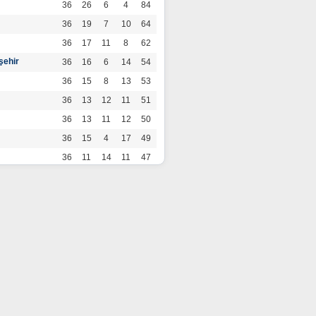
36
26
6
4
84
36
19
7
10
64
36
17
11
8
62
şehir
36
16
6
14
54
36
15
8
13
53
36
13
12
11
51
36
13
11
12
50
36
15
4
17
49
36
11
14
11
47
36
13
7
16
46
36
12
9
15
45
36
12
9
15
45
36
11
12
13
45
36
12
8
16
44
r
36
9
10
17
37
36
9
8
19
35
36
6
8
22
26