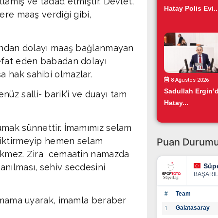
lamış ve tadad etmiştir. Devlet,
Hatay Polis Evi..
ere maaş verdiği gibi,
Bundan dolayı maaş bağlanmayan
efat eden babadan dolayı
 hak sahibi olmazlar.
8 Ağustos 2026
Sadullah Ergin’
z salli- barik’i ve duayı tam
Hatay...
umak sünnettir. İmamımız selam
eciktirmeyip hemen selam
Puan Durum
rekmez. Zira cemaatin namazda
anılması, sehiv secdesini
Süpe
BAŞARI
#
Team
 imama uyarak, imamla beraber
Galatasaray
1