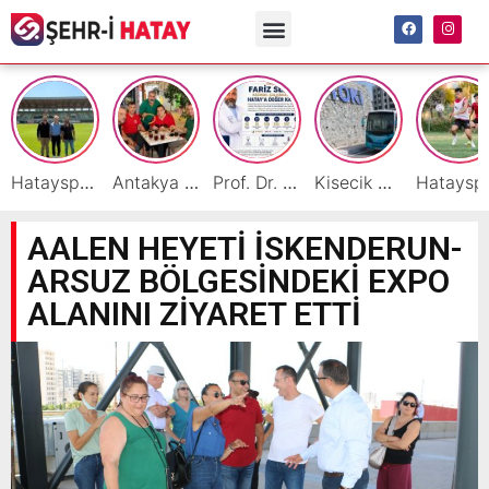
Hatayspor İç Saha Maçlarını Reyhanlı’da Oynamaya Hazırlanıyor
Antakya Simidi Türkiye’nin Lezzet Zirvesinde
Prof. Dr. Fariz Selimli, Uluslararası Başarılarıyla Hatay’a Değer Katıyor
Kisecik TOKİ’lere Toplu Ulaşım Hizmeti Başladı
Hatayspor’daki büyü
AALEN HEYETİ İSKENDERUN-
ARSUZ BÖLGESİNDEKİ EXPO
ALANINI ZİYARET ETTİ