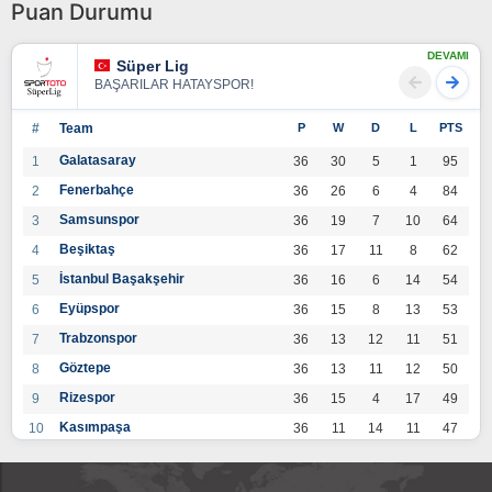
Puan Durumu
DEVAMI
Süper Lig
BAŞARILAR HATAYSPOR!
#
Team
P
W
D
L
PTS
Galatasaray
1
36
30
5
1
95
Fenerbahçe
2
36
26
6
4
84
Samsunspor
3
36
19
7
10
64
Beşiktaş
4
36
17
11
8
62
İstanbul Başakşehir
5
36
16
6
14
54
Eyüpspor
6
36
15
8
13
53
Trabzonspor
7
36
13
12
11
51
Göztepe
8
36
13
11
12
50
Rizespor
9
36
15
4
17
49
Kasımpaşa
10
36
11
14
11
47
Konyaspor
11
36
13
7
16
46
Gaziantep FK
12
36
12
9
15
45