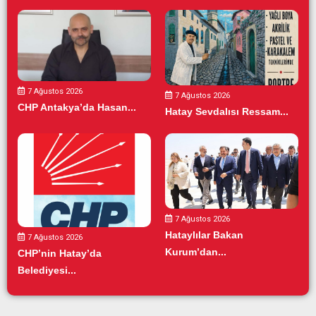
7 Ağustos 2026
7 Ağustos 2026
CHP Antakya’da Hasan...
Hatay Sevdalısı Ressam...
7 Ağustos 2026
Hataylılar Bakan
7 Ağustos 2026
Kurum’dan...
CHP’nin Hatay’da
Belediyesi...