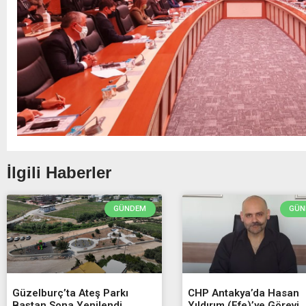
İlgili Haberler
GÜNDEM
GÜN
Güzelburç’ta Ateş Parkı
CHP Antakya’da Hasan
Baştan Sona Yenilendi
Yıldırım (Efe)’ye Görevi