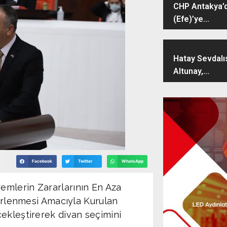
CHP Antakya’d
(Efe)’ye...
Hatay Sevdalı
Altunay,...
Facebook
Twitter
WhatsApp
emlerin Zararlarının En Aza
lirlenmesi Amacıyla Kurulan
ekleştirerek divan seçimini