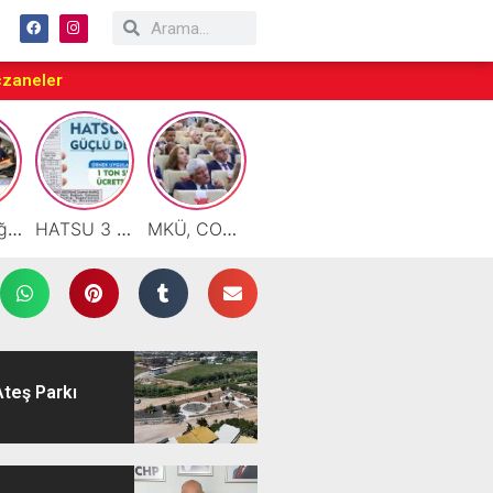
czaneler
Motor Yağı ve Aküde Güvenilir Hizmet Antakya’da Başladı
HATSU 3 İlçede Ağustos Ayı Faturalarında Bir Ton Suyu Ücretsiz Tanımladı
MKÜ, COP31 Hazırlık Sürecinde Bilim Diplomasisine Katkı Sunacak
Taraftarlar Sessizlik değil ÇÖZÜM istiyor
Çalışkan: “Gazze Elden Gidiyor, Garantörler Daha Ne Bekliyor?”
Ateş Parkı