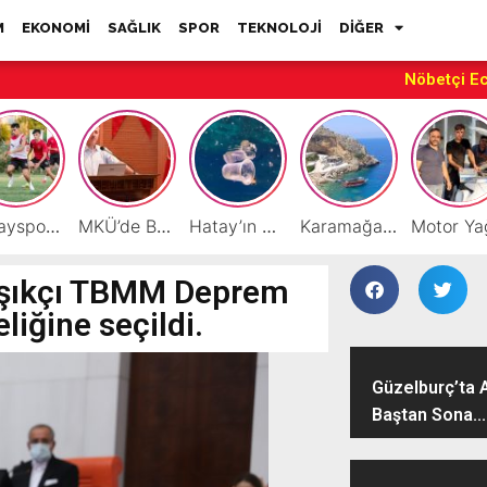
M
EKONOMİ
SAĞLIK
SPOR
TEKNOLOJİ
DİĞER
Nöbetçi E
Hatayspor’daki büyük kriz gençler için büyük bir fırsat
MKÜ’de BAP ve TÜBİTAK 1001 Projeleri Masaya Yatırıldı
Hatay’ın Deniz ve Sahillerini Kirleten Tesislere Ceza Yağdı!
Karamağara Koyu Doğu Akdeniz’in Turizm Yıldızı Oluyor
Kaşıkçı TBMM Deprem
iğine seçildi.
Güzelburç’ta 
Baştan Sona...