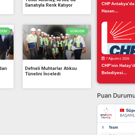
CHP Antakya’da
Sanatıyla Renk Katıyor
Hasan...
DEM
GÜNDEM
7 Ağustos 2026
CHP’nin Hatay’
’dan
Defneli Muhtarlar Atıksu
Belediyesi...
Tünelini İnceledi
Puan Durum
Süpe
BAŞARI
#
Team