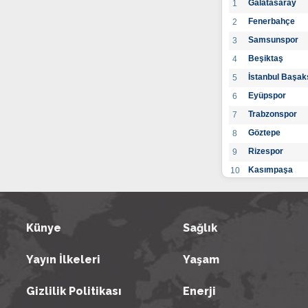
Galatasaray
1
Fenerbahçe
2
Samsunspor
3
Beşiktaş
4
İstanbul Başak
5
Eyüpspor
6
Trabzonspor
7
Göztepe
8
Rizespor
9
Kasımpaşa
10
Konyaspor
11
Gaziantep FK
12
Alanyaspor
Künye
Sağlık
13
Kayserispor
14
Yayın İlkeleri
Yaşam
Antalyaspor
15
BB Bodrumspo
16
Gizlilik Politikası
Enerji
Sivasspor
17