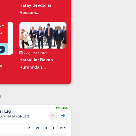
Hatay Sevdalısı
Ressam...
7 Ağustos 2026
Hataylılar Bakan
da
Kurum’dan...
u
DEVAMI
r Lig
LAR HATAYSPOR!
P
W
D
L
PTS