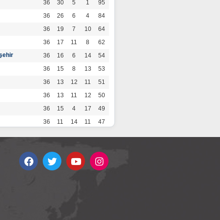
36
30
5
1
95
36
26
6
4
84
36
19
7
10
64
36
17
11
8
62
şehir
36
16
6
14
54
36
15
8
13
53
36
13
12
11
51
36
13
11
12
50
36
15
4
17
49
36
11
14
11
47
36
13
7
16
46
36
12
9
15
45
36
12
9
15
45
36
11
12
13
45
36
12
8
16
44
r
36
9
10
17
37
36
9
8
19
35