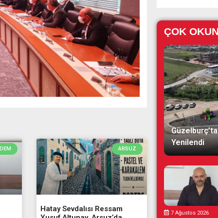
ÇOK OKU
Güzelburç’ta
Yenilendi
DEM
ARSUZ
Hatay Sevdalısı Ressam
7 Ağustos 2026
Yusuf Altunay, Arsuz’da