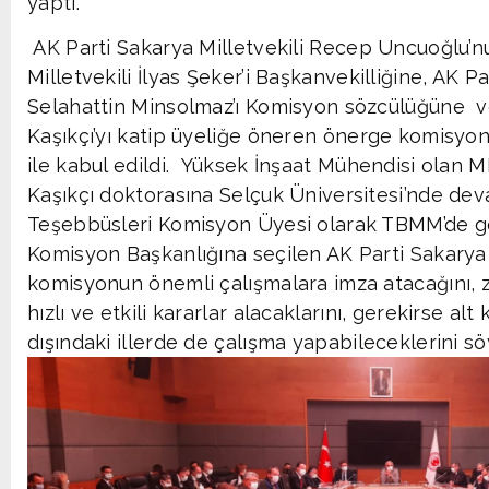
yaptı.
AK Parti Sakarya Milletvekili Recep Uncuoğlu’nu
Milletvekili İlyas Şeker’i Başkanvekilliğine, AK Par
Selahattin Minsolmaz’ı Komisyon sözcülüğüne ve
Kaşıkçı’yı katip üyeliğe öneren önerge komisyon
ile kabul edildi. Yüksek İnşaat Mühendisi olan M
Kaşıkçı doktorasına Selçuk Üniversitesi’nde dev
Teşebbüsleri Komisyon Üyesi olarak TBMM’de gö
Komisyon Başkanlığına seçilen AK Parti Sakarya
komisyonun önemli çalışmalara imza atacağını, z
hızlı ve etkili kararlar alacaklarını, gerekirse a
dışındaki illerde de çalışma yapabileceklerini sö