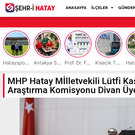
ANASAYFA
İLÇELER
GÜNDE
Hatayspor İç Saha Maçlarını Reyhanlı’da Oynamaya Hazırlanıyor
Antakya Simidi Türkiye’nin Lezzet Zirvesinde
Prof. Dr. Fariz Selimli, Uluslararası Başarılarıyla Hatay’a Değer Katıyor
Kisecik TOKİ’lere Toplu Ulaşım Hizmeti Başladı
MHP Hatay Mİlletvekili Lütfi 
Araştırma Komisyonu Divan Üyel