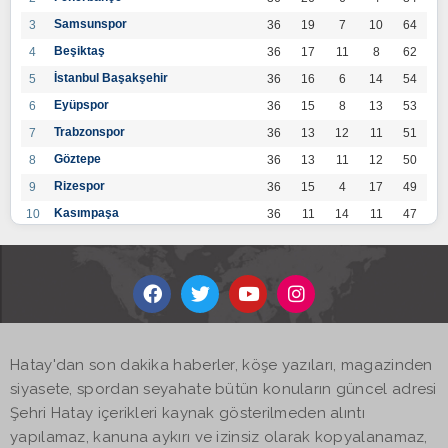
Samsunspor
3
36
19
7
10
64
Beşiktaş
4
36
17
11
8
62
İstanbul Başakşehir
5
36
16
6
14
54
Eyüpspor
6
36
15
8
13
53
Trabzonspor
7
36
13
12
11
51
Göztepe
8
36
13
11
12
50
Rizespor
9
36
15
4
17
49
Kasımpaşa
10
36
11
14
11
47
Konyaspor
11
36
13
7
16
46
Gaziantep FK
12
36
12
9
15
45
Alanyaspor
13
36
12
9
15
45
Kayserispor
14
36
11
12
13
45
Antalyaspor
15
36
12
8
16
44
Hatay'dan son dakika haberler, köşe yazıları, magazinden
BB Bodrumspor
16
36
9
10
17
37
siyasete, spordan seyahate bütün konuların güncel adresi
Sivasspor
17
36
9
8
19
35
Şehri Hatay içerikleri kaynak gösterilmeden alıntı
Hatayspor
18
36
6
8
22
26
yapılamaz, kanuna aykırı ve izinsiz olarak kopyalanamaz,