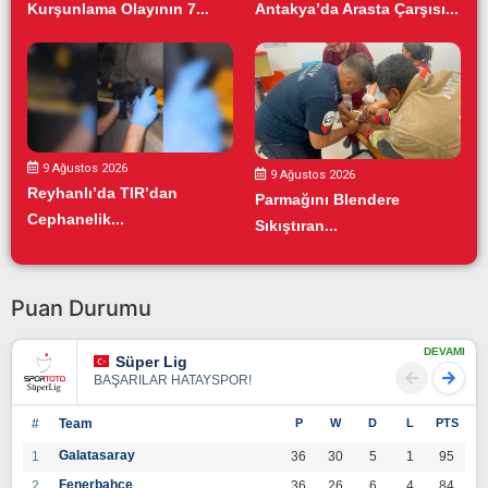
Kurşunlama Olayının 7...
Antakya’da Arasta Çarşısı...
9 Ağustos 2026
9 Ağustos 2026
Reyhanlı’da TIR’dan
Parmağını Blendere
Cephanelik...
Sıkıştıran...
Puan Durumu
DEVAMI
Süper Lig
BAŞARILAR HATAYSPOR!
#
Team
P
W
D
L
PTS
Galatasaray
1
36
30
5
1
95
Fenerbahçe
2
36
26
6
4
84