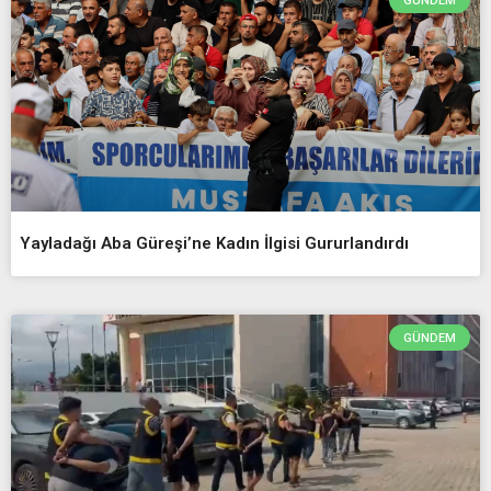
GÜNDEM
Yayladağı Aba Güreşi’ne Kadın İlgisi Gururlandırdı
GÜNDEM