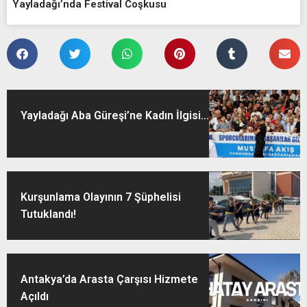
Yayladağı’nda Festival Coşkusu
Yayladağı Aba Güreşi’ne Kadın İlgisi...
Kurşunlama Olayının 7 Şüphelisi
Tutuklandı!
Antakya’da Arasta Çarşısı Hizmete
Açıldı