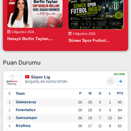
5 Ağustos 2026
5 Ağustos 2026
Hataylı Berfin Taylan,...
Sümer Spor Futbol...
Puan Durumu
DEVAMI
Süper Lig
BAŞARILAR HATAYSPOR!
#
Team
P
W
D
L
PTS
Galatasaray
1
36
30
5
1
95
Fenerbahçe
2
36
26
6
4
84
Samsunspor
3
36
19
7
10
64
Beşiktaş
4
36
17
11
8
62