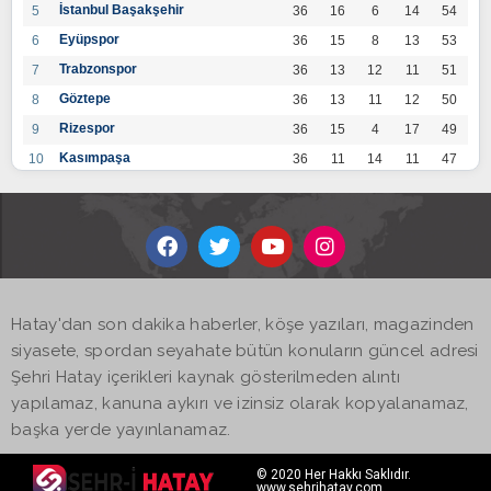
İstanbul Başakşehir
5
36
16
6
14
54
Eyüpspor
6
36
15
8
13
53
Trabzonspor
7
36
13
12
11
51
Göztepe
8
36
13
11
12
50
Rizespor
9
36
15
4
17
49
Kasımpaşa
10
36
11
14
11
47
Konyaspor
11
36
13
7
16
46
Gaziantep FK
12
36
12
9
15
45
Alanyaspor
13
36
12
9
15
45
Kayserispor
14
36
11
12
13
45
Antalyaspor
15
36
12
8
16
44
Hatay'dan son dakika haberler, köşe yazıları, magazinden
BB Bodrumspor
16
36
9
10
17
37
siyasete, spordan seyahate bütün konuların güncel adresi
Sivasspor
17
36
9
8
19
35
Şehri Hatay içerikleri kaynak gösterilmeden alıntı
Hatayspor
18
36
6
8
22
26
yapılamaz, kanuna aykırı ve izinsiz olarak kopyalanamaz,
Adana Demirspor
19
36
3
5
28
14
başka yerde yayınlanamaz.
© 2020 Her Hakkı Saklıdır.
www.sehrihatay.com