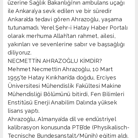
üzerine Sağlık Bakanlığı’nın ambulans uçağı
ile Ankara’ya sevk edilen ve bir süredir
Ankara’da tedavi gören Ahrazoğlu, yaşama
tutunamadı. Yerel Şehr-i Hatay Haber Portalı
olarak merhuma Allah’tan rahmet, ailesi,
yakınları ve sevenlerine sabır ve başsağlığı
diliyoruz.
NECMETTİN AHRAZOĞLU KİMDİR?
Mehmet Necmettin Ahrazoğlu, 10 Mart
1955’te Hatay Kırıkhan’da doğdu, Erciyes
Üniversitesi Mühendislik Fakültesi Makine
Mühendisliği Bölümünü bitirdi, Fen Bilimleri
Enstitüsü Enerji Anabilim Dalında yüksek
lisans yaptı.
Ahrazoğlu, Almanya’da dil ve endüstriyel
kalibrasyon konusunda PTB’de (Physikalisch-
Tecnische Bundesanstalt/Münih) eğitim aldı.