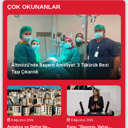
ÇOK OKUNANLAR
Altınözü’nde Başarılı Ameliyat: 3 Tükürük Bezi
Taşı Çıkarıldı
8 Ağustos 2026
8 Ağustos 2026
Antakya ve Defne’de...
Kara: “Deprem, Vahşi...