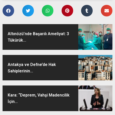
Altınözü’nde Başarılı Ameliyat: 3
Tükürük...
Antakya ve Defne’de Hak
Sahiplerinin...
Kara: “Deprem, Vahşi Madencilik
İçin...