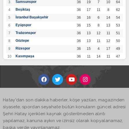
Samsunspor
3
36
19
7
10
64
Beşiktaş
4
36
17
11
8
62
İstanbul Başakşehir
5
36
16
6
14
54
Eyüpspor
6
36
15
8
13
53
Trabzonspor
7
36
13
12
11
51
Göztepe
8
36
13
11
12
50
Rizespor
9
36
15
4
17
49
Kasımpaşa
10
36
11
14
11
47
Konyaspor
11
36
13
7
16
46
Gaziantep FK
12
36
12
9
15
45
Alanyaspor
13
36
12
9
15
45
Kayserispor
14
36
11
12
13
45
Antalyaspor
15
36
12
8
16
44
Hatay'dan son dakika haberler, köşe yazıları, magazinden
BB Bodrumspor
16
36
9
10
17
37
siyasete, spordan seyahate bütün konuların güncel adresi
Sivasspor
17
36
9
8
19
35
Şehri Hatay içerikleri kaynak gösterilmeden alıntı
Hatayspor
18
36
6
8
22
26
yapılamaz, kanuna aykırı ve izinsiz olarak kopyalanamaz,
Adana Demirspor
19
36
3
5
28
14
başka yerde yayınlanamaz.