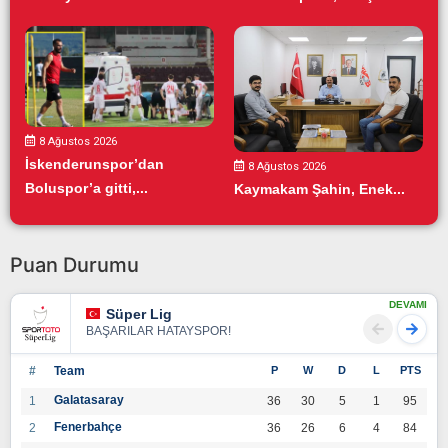
8 Ağustos 2026
İskenderunspor’dan
8 Ağustos 2026
Boluspor’a gitti,...
Kaymakam Şahin, Enek...
Puan Durumu
DEVAMI
Süper Lig
BAŞARILAR HATAYSPOR!
#
Team
P
W
D
L
PTS
Galatasaray
1
36
30
5
1
95
Fenerbahçe
2
36
26
6
4
84