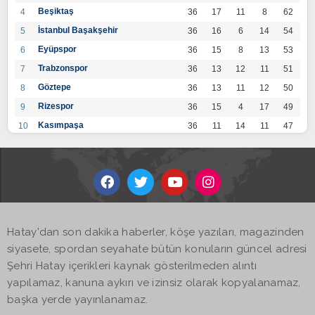
Beşiktaş
4
36
17
11
8
62
İstanbul Başakşehir
5
36
16
6
14
54
Eyüpspor
6
36
15
8
13
53
Trabzonspor
7
36
13
12
11
51
Göztepe
8
36
13
11
12
50
Rizespor
9
36
15
4
17
49
Kasımpaşa
10
36
11
14
11
47
Konyaspor
11
36
13
7
16
46
Gaziantep FK
12
36
12
9
15
45
Alanyaspor
13
36
12
9
15
45
Kayserispor
14
36
11
12
13
45
Antalyaspor
15
36
12
8
16
44
Hatay'dan son dakika haberler, köşe yazıları, magazinden
BB Bodrumspor
16
36
9
10
17
37
siyasete, spordan seyahate bütün konuların güncel adresi
Sivasspor
17
36
9
8
19
35
Şehri Hatay içerikleri kaynak gösterilmeden alıntı
Hatayspor
18
36
6
8
22
26
yapılamaz, kanuna aykırı ve izinsiz olarak kopyalanamaz,
Adana Demirspor
19
36
3
5
28
14
başka yerde yayınlanamaz.