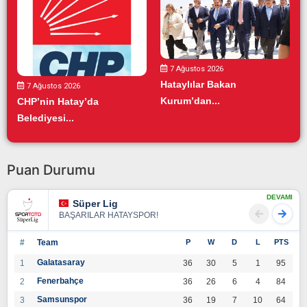
7 Ağustos 2026
Hataylılar Bakan
7 Ağustos 2026
Kurum’dan...
CHP’nin Hatay’da
Belediyesi...
Puan Durumu
DEVAMI
Süper Lig
BAŞARILAR HATAYSPOR!
#
Team
P
W
D
L
PTS
Galatasaray
1
36
30
5
1
95
Fenerbahçe
2
36
26
6
4
84
Samsunspor
3
36
19
7
10
64