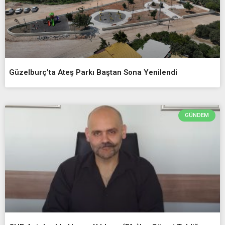
Güzelburç’ta Ateş Parkı Baştan Sona Yenilendi
GÜNDEM