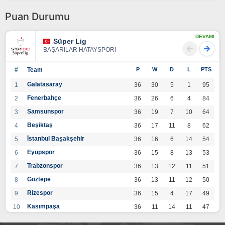
Puan Durumu
DEVAMI
Süper Lig
BAŞARILAR HATAYSPOR!
#
Team
P
W
D
L
PTS
Galatasaray
1
36
30
5
1
95
Fenerbahçe
2
36
26
6
4
84
Samsunspor
3
36
19
7
10
64
Beşiktaş
4
36
17
11
8
62
İstanbul Başakşehir
5
36
16
6
14
54
Eyüpspor
6
36
15
8
13
53
Trabzonspor
7
36
13
12
11
51
Göztepe
8
36
13
11
12
50
Rizespor
9
36
15
4
17
49
Kasımpaşa
10
36
11
14
11
47
Konyaspor
11
36
13
7
16
46