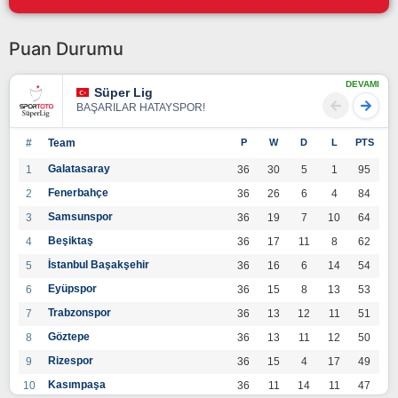
Puan Durumu
DEVAMI
Süper Lig
BAŞARILAR HATAYSPOR!
#
Team
P
W
D
L
PTS
Galatasaray
1
36
30
5
1
95
Fenerbahçe
2
36
26
6
4
84
Samsunspor
3
36
19
7
10
64
Beşiktaş
4
36
17
11
8
62
İstanbul Başakşehir
5
36
16
6
14
54
Eyüpspor
6
36
15
8
13
53
Trabzonspor
7
36
13
12
11
51
Göztepe
8
36
13
11
12
50
Rizespor
9
36
15
4
17
49
Kasımpaşa
10
36
11
14
11
47