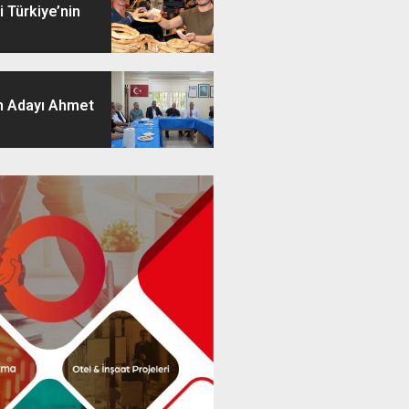
 Türkiye’nin
 Adayı Ahmet