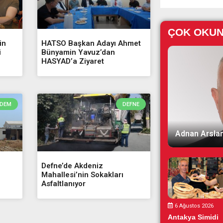
ÇOK OKU
in
HATSO Başkan Adayı Ahmet
i
Bünyamin Yavuz’dan
HASYAD’a Ziyaret
DEM
DEFNE
Adnan Arslan
Defne’de Akdeniz
Mahallesi’nin Sokakları
Asfaltlanıyor
6 Ağustos 2026
Antakya Simidi