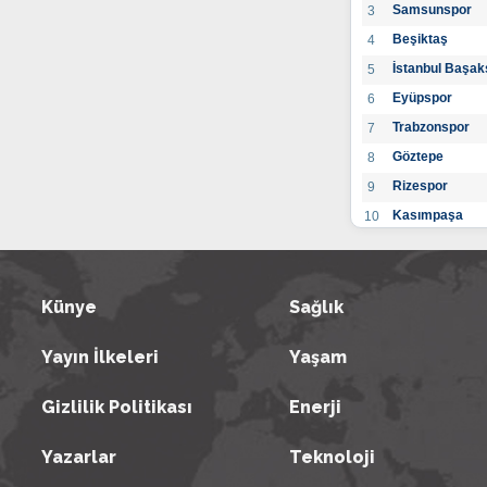
Samsunspor
3
Beşiktaş
4
İstanbul Başak
5
Eyüpspor
6
Trabzonspor
7
Göztepe
8
Rizespor
9
Kasımpaşa
10
Konyaspor
11
Gaziantep FK
12
Alanyaspor
Künye
Sağlık
13
Kayserispor
14
Yayın İlkeleri
Yaşam
Antalyaspor
15
BB Bodrumspo
16
Gizlilik Politikası
Enerji
Sivasspor
17
Hatayspor
18
Yazarlar
Teknoloji
Adana Demirs
19