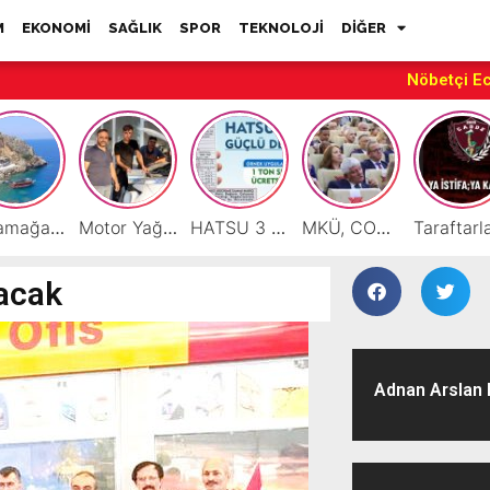
M
EKONOMİ
SAĞLIK
SPOR
TEKNOLOJİ
DİĞER
Nöbetçi E
Karamağara Koyu Doğu Akdeniz’in Turizm Yıldızı Oluyor
Motor Yağı ve Aküde Güvenilir Hizmet Antakya’da Başladı
HATSU 3 İlçede Ağustos Ayı Faturalarında Bir Ton Suyu Ücretsiz Tanımladı
MKÜ, COP31 Hazırlık Sürecinde Bilim Diplomasisine Katkı Sunacak
lacak
Adnan Arslan H