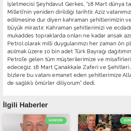
İşletmecisi Şeyhdavut Gerkes, “18 Mart dünya ta
Milleti’nin yeniden dirildiği tarihtir. Aziz vatanı
edilmesine dur diyen kahraman şehitlerimizin ve
büyük mirastır. Kahraman şehitlerimizi ve ecdad
mukaddes topraklarda onları ne kadar ansak azd
Petrol olarak milli duygularımızı her zaman ön 
asılmak üzere 10 bin adet Türk Bayrağı dağıtımın
Petrol’e gelen tüm müşterilerimize ve misafirler
edeceğiz. 18 Mart Çanakkale Zaferi ve Şehitler
bizlere bu vatanı emanet eden şehitlerimize Alla
de sağlıklı ömürler diliyorum” dedi.
İlgili Haberler
GÜNDEM
GÜN