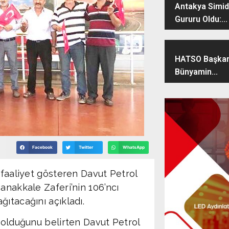
Antakya Simidi
Gururu Oldu:...
HATSO Başkan
Bünyamin...
Facebook
Twitter
WhatsApp
 faaliyet gösteren Davut Petrol
anakkale Zaferi’nin 106’ncı
ıtacağını açıkladı.
p olduğunu belirten Davut Petrol