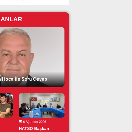
NANLAR
 Hoca İle Soru Cevap
6 Ağustos 2026
HATSO Başkan