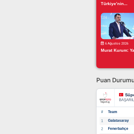
Türkiye’nin...
6 Ağustos 2026
Murat Kurum: Yar
Puan Durum
Süpe
BAŞARI
#
Team
Galatasaray
1
Fenerbahçe
2