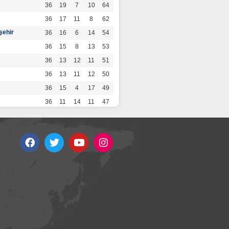
36
19
7
10
64
36
17
11
8
62
şehir
36
16
6
14
54
36
15
8
13
53
36
13
12
11
51
36
13
11
12
50
36
15
4
17
49
36
11
14
11
47
36
13
7
16
46
36
12
9
15
45
36
12
9
15
45
36
11
12
13
45
36
12
8
16
44
r
36
9
10
17
37
36
9
8
19
35
36
6
8
22
26
por
36
3
5
28
14