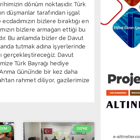
rihimizin dönüm noktasıdır. Türk
mızın düşmanlar tarafından işgal
 ecdadımızın bizlere bıraktığı en
ımızın bizlere armağan ettiği bu
ır. Bu anlamda bizler de Davut
planda tutmak adına işyerlerinde
ı gerçekleştireceğiz. Davut
imize Türk Bayrağı hediye
i Anma Günü’nde bir kez daha
h’tan rahmet diliyor, gazilerimize
DEM
DEFNE