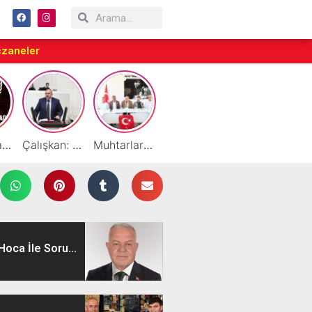
czaneler
Taraftarlar Sessizlik değil ÇÖZÜM istiyor
Çalışkan: “Gazze Elden Gidiyor, Garantörler Daha Ne Bekliyor?”
Muhtarlardan HATSO’ya Ziyaret
Başarılı Akademisyen Fariz Selimli’ye Profesörlük Ünvanı
By Cemil Dondurma Yazın Vazgeçilmez Durağı
oca İle Soru...