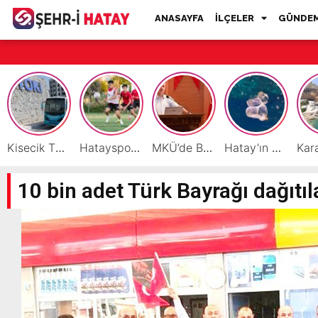
ANASAYFA
İLÇELER
GÜNDE
Kisecik TOKİ’lere Toplu Ulaşım Hizmeti Başladı
Hatayspor’daki büyük kriz gençler için büyük bir fırsat
MKÜ’de BAP ve TÜBİTAK 1001 Projeleri Masaya Yatırıldı
Hatay’ın Deniz ve Sahillerini Kirleten Tesislere Ceza Yağdı!
10 bin adet Türk Bayrağı dağıtı