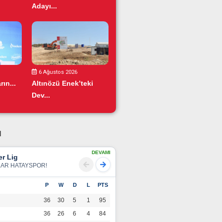
Adayı...
6 Ağustos 2026
ın...
Altınözü Enek’teki
Dev...
u
DEVAMI
r Lig
LAR HATAYSPOR!
P
W
D
L
PTS
36
30
5
1
95
36
26
6
4
84