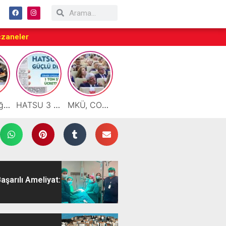
czaneler
Motor Yağı ve Aküde Güvenilir Hizmet Antakya’da Başladı
HATSU 3 İlçede Ağustos Ayı Faturalarında Bir Ton Suyu Ücretsiz Tanımladı
MKÜ, COP31 Hazırlık Sürecinde Bilim Diplomasisine Katkı Sunacak
Taraftarlar Sessizlik değil ÇÖZÜM istiyor
Çalışkan: “Gazze Elden Gidiyor, Garantörler Daha Ne Bekliyor?”
aşarılı Ameliyat: