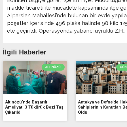
Edinilen bilgiye göne, İlçe Emniyet Müdürlüğü e
madde ticareti ile mücadele kapsamında ilçe ge
Alparslan Mahallesi’nde bulunan bir evde yapı
poşetler içerisinde 496 plaka halinde 98 kilo 1
ele geçirildi. Operasyonda yabancı uyruklu Z.H., N
İlgili Haberler
ALTINÖZÜ
GÜN
Altınözü’nde Başarılı
Antakya ve Defne’de Ha
Ameliyat: 3 Tükürük Bezi Taşı
Sahiplerinin Konutları Be
Çıkarıldı
Oldu