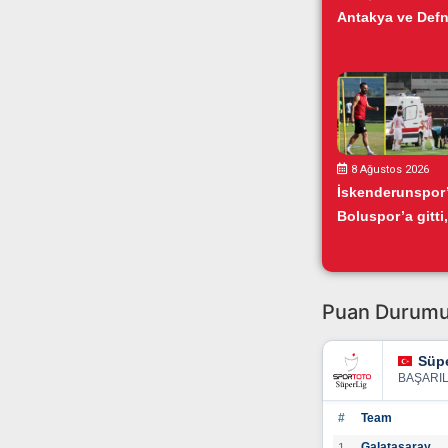
Antakya ve Defn
8 Ağustos 2026
İskenderunspor
Boluspor’a gitti,.
Puan Durum
Süpe
BAŞARI
#
Team
Galatasaray