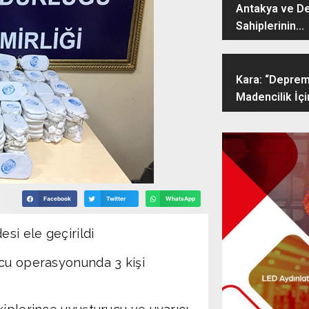
Antakya ve D
Sahiplerinin...
Kara: “Deprem
Madencilik İçin
Facebook
Twitter
WhatsApp
si ele geçirildi
ucu operasyonunda 3 kişi