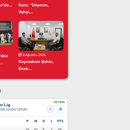
e’de...
Kara: “Deprem,
Vahşi...
8 Ağustos 2026
’dan
Kaymakam Şahin,
..
Enek...
u
DEVAMI
r Lig
LAR HATAYSPOR!
P
W
D
L
PTS