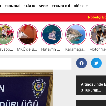
M
EKONOMİ
SAĞLIK
SPOR
TEKNOLOJİ
DİĞER
Nöbetçi E
Hatayspor’daki büyük kriz gençler için büyük bir fırsat
MKÜ’de BAP ve TÜBİTAK 1001 Projeleri Masaya Yatırıldı
Hatay’ın Deniz ve Sahillerini Kirleten Tesislere Ceza Yağdı!
Karamağara Koyu Doğu Akdeniz’in Turizm Yıldızı Oluyor
Altınözü’nde B
3 Tükürük...