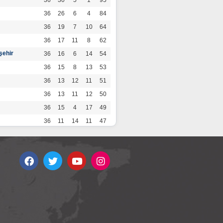
36
30
5
1
95
36
26
6
4
84
36
19
7
10
64
36
17
11
8
62
şehir
36
16
6
14
54
36
15
8
13
53
36
13
12
11
51
36
13
11
12
50
36
15
4
17
49
36
11
14
11
47
36
13
7
16
46
36
12
9
15
45
36
12
9
15
45
36
11
12
13
45
36
12
8
16
44
r
36
9
10
17
37
36
9
8
19
35