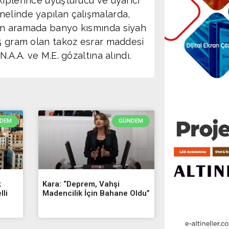
kiplerince uyuşturucu ve uyarıcı
nelinde yapılan çalışmalarda,
lan aramada banyo kısmında siyah
25 gram olan takoz esrar maddesi
.A.A. ve M.E. gözaltına alındı.
DEM
GÜNDEM
k
Kara: “Deprem, Vahşi
lli
Madencilik İçin Bahane Oldu”