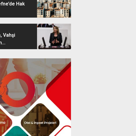
efne’de Hak
, Vahşi
...