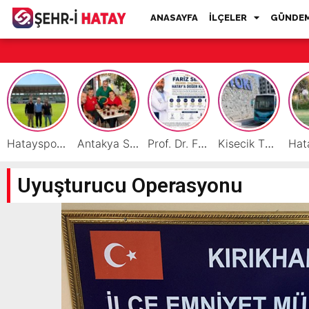
ANASAYFA
İLÇELER
GÜNDE
Hatayspor İç Saha Maçlarını Reyhanlı’da Oynamaya Hazırlanıyor
Antakya Simidi Türkiye’nin Lezzet Zirvesinde
Prof. Dr. Fariz Selimli, Uluslararası Başarılarıyla Hatay’a Değer Katıyor
Kisecik TOKİ’lere Toplu Ulaşım Hizmeti Başladı
Uyuşturucu Operasyonu