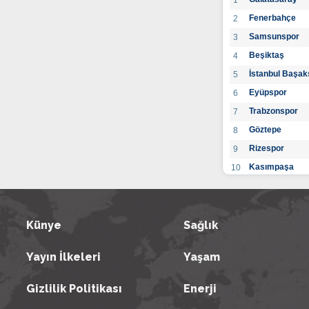
1
Fenerbahçe
2
Samsunspor
3
Beşiktaş
4
İstanbul Başak
5
Eyüpspor
6
Trabzonspor
7
Göztepe
8
Rizespor
9
Kasımpaşa
10
Konyaspor
11
Gaziantep FK
12
Alanyaspor
Künye
Sağlık
13
Kayserispor
14
Yayın İlkeleri
Yaşam
Antalyaspor
15
BB Bodrumspo
16
Gizlilik Politikası
Enerji
Sivasspor
17