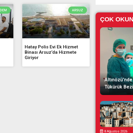
DEM
ARSUZ
ÇOK OKU
Hatay Polis Evi Ek Hizmet
Binası Arsuz’da Hizmete
Giriyor
Altınözü’nde 
Tükürük Bezi 
8 Ağustos 2026