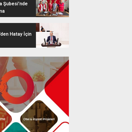
ya Şubesi’nde
ma
’den Hatay İçin