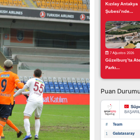
Kızılay Antakya
Şubesi’nde...
7 Ağustos 2026
Güzelburç’ta At
Parkı...
Puan Durum
Süpe
BAŞARI
#
Team
Galatasaray
1