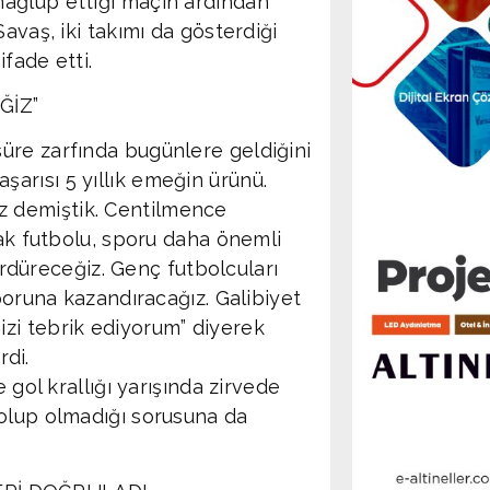
ağlup ettiği maçın ardından
avaş, iki takımı da gösterdiği
fade etti.
ĞİZ”
 süre zarfında bugünlere geldiğini
şarısı 5 yıllık emeğin ürünü.
ız demiştik. Centilmence
k futbolu, sporu daha önemli
rdüreceğiz. Genç futbolcuları
runa kazandıracağız. Galibiyet
mizi tebrik ediyorum” diyerek
rdi.
 gol krallığı yarışında zirvede
 olup olmadığı sorusuna da