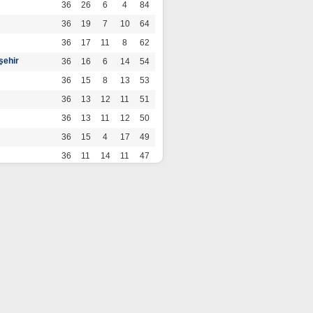
36
26
6
4
84
36
19
7
10
64
36
17
11
8
62
şehir
36
16
6
14
54
36
15
8
13
53
36
13
12
11
51
36
13
11
12
50
36
15
4
17
49
36
11
14
11
47
36
13
7
16
46
36
12
9
15
45
36
12
9
15
45
36
11
12
13
45
36
12
8
16
44
r
36
9
10
17
37
36
9
8
19
35
36
6
8
22
26