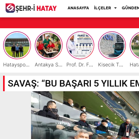
ANASAYFA
İLÇELER
GÜNDE
Hatayspor İç Saha Maçlarını Reyhanlı’da Oynamaya Hazırlanıyor
Antakya Simidi Türkiye’nin Lezzet Zirvesinde
Prof. Dr. Fariz Selimli, Uluslararası Başarılarıyla Hatay’a Değer Katıyor
Kisecik TOKİ’lere Toplu Ulaşım Hizmeti Başladı
SAVAŞ: “BU BAŞARI 5 YILLIK 