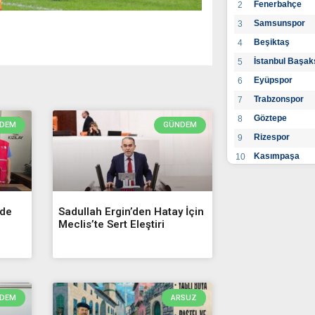
Fenerbahçe
2
Samsunspor
3
Beşiktaş
4
İstanbul Başak
5
Eyüpspor
6
Trabzonspor
7
Göztepe
8
DEM
GÜNDEM
Rizespor
9
Kasımpaşa
10
Konyaspor
11
Gaziantep FK
12
nde
Sadullah Ergin’den Hatay İçin
Alanyaspor
13
Meclis’te Sert Eleştiri
Kayserispor
14
Antalyaspor
15
BB Bodrumspo
16
Sivasspor
17
DEM
ARSUZ
Hatayspor
18