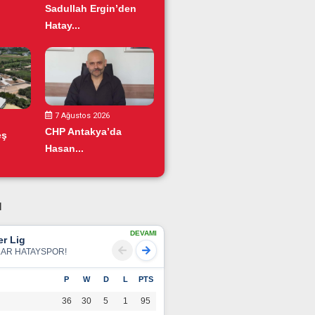
Sadullah Ergin’den
Hatay...
7 Ağustos 2026
CHP Antakya’da
eş
Hasan...
u
DEVAMI
r Lig
LAR HATAYSPOR!
P
W
D
L
PTS
36
30
5
1
95