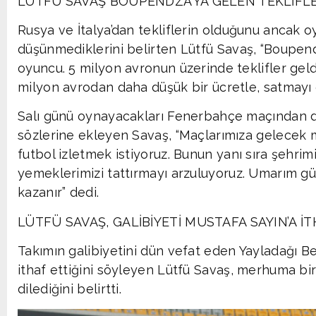
LÜTFÜ SAVAŞ BOUPENDZA’YA GELEN TEKLİFL
Rusya ve İtalya’dan tekliflerin olduğunu ancak 
düşünmediklerini belirten Lütfü Savaş, “Boupendz
oyuncu. 5 milyon avronun üzerinde teklifler gel
milyon avrodan daha düşük bir ücretle, satmayı
Salı günü oynayacakları Fenerbahçe maçından da 
sözlerine ekleyen Savaş, “Maçlarımıza gelecek m
futbol izletmek istiyoruz. Bunun yanı sıra şehrim
yemeklerimizi tattırmayı arzuluyoruz. Umarım gü
kazanır” dedi.
LÜTFÜ SAVAŞ, GALİBİYETİ MUSTAFA SAYIN’A İT
Takımın galibiyetini dün vefat eden Yayladağı B
ithaf ettiğini söyleyen Lütfü Savaş, merhuma bi
dilediğini belirtti.