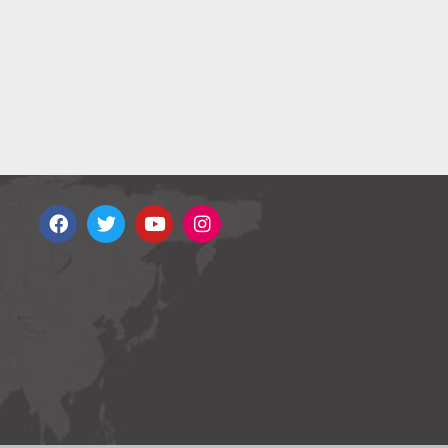
por
36
3
5
28
14