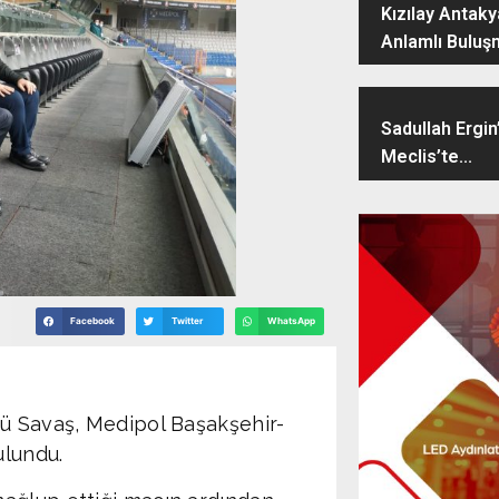
Kızılay Antak
Anlamlı Buluş
Sadullah Ergin
Meclis’te...
Facebook
Twitter
WhatsApp
fü Savaş, Medipol Başakşehir-
ulundu.