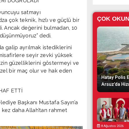
ERİ DOĞRULADI
oyuncuyu satmayı
ÇOK OKU
a çok teknik, hızlı ve güçlü bir
di. Ancak değerini bulmadan, 10
 düşünmüyoruz” dedi.
galip ayrılmak istediklerini
isafirlere seyir zevki yüksek
izin güzelliklerini göstermeyi ve
zel bir maç olur ve hak eden
Hatay Polis 
Arsuz’da Hiz
HAF ETTİ
elediye Başkanı Mustafa Sayın’a
r kez daha Allah’tan rahmet
8 Ağustos 2026