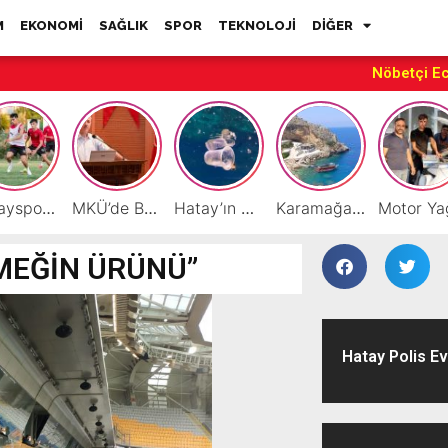
M
EKONOMİ
SAĞLIK
SPOR
TEKNOLOJİ
DİĞER
Nöbetçi E
Hatayspor’daki büyük kriz gençler için büyük bir fırsat
MKÜ’de BAP ve TÜBİTAK 1001 Projeleri Masaya Yatırıldı
Hatay’ın Deniz ve Sahillerini Kirleten Tesislere Ceza Yağdı!
Karamağara Koyu Doğu Akdeniz’in Turizm Yıldızı Oluyor
EMEĞİN ÜRÜNÜ”
Hatay Polis Ev