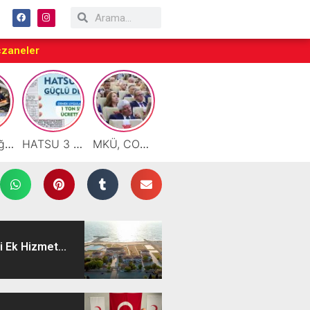
czaneler
Motor Yağı ve Aküde Güvenilir Hizmet Antakya’da Başladı
HATSU 3 İlçede Ağustos Ayı Faturalarında Bir Ton Suyu Ücretsiz Tanımladı
MKÜ, COP31 Hazırlık Sürecinde Bilim Diplomasisine Katkı Sunacak
Taraftarlar Sessizlik değil ÇÖZÜM istiyor
Çalışkan: “Gazze Elden Gidiyor, Garantörler Daha Ne Bekliyor?”
i Ek Hizmet...