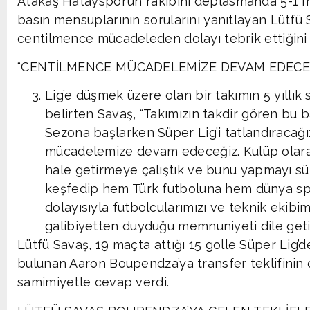
Atakaş Hatayspor’un rakibini deplasmanda 5-1 m
basın mensuplarının sorularını yanıtlayan Lütfü S
centilmence mücadeleden dolayı tebrik ettiğini i
“CENTİLMENCE MÜCADELEMİZE DEVAM EDECE
Lig’e düşmek üzere olan bir takımın 5 yıllık
belirten Savaş, “Takımızın takdir gören bu ba
Sezona başlarken Süper Lig’i tatlandıracağ
mücadelemize devam edeceğiz. Kulüp olara
hale getirmeye çalıştık ve bunu yapmayı sü
keşfedip hem Türk futboluna hem dünya spo
dolayısıyla futbolcularımızı ve teknik ekibi
galibiyetten duyduğu memnuniyeti dile geti
Lütfü Savaş, 19 maçta attığı 15 golle Süper Lig’de
bulunan Aaron Boupendza’ya transfer teklifinin
samimiyetle cevap verdi.