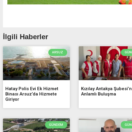
İlgili Haberler
ARSUZ
GÜN
Hatay Polis Evi Ek Hizmet
Kızılay Antakya Şubesi’
Binası Arsuz’da Hizmete
Anlamlı Buluşma
Giriyor
GÜNDEM
GÜN