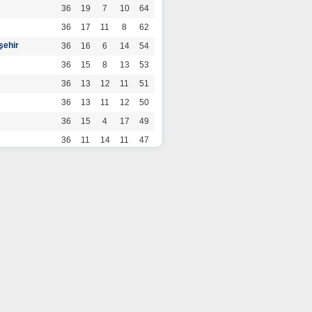
36
19
7
10
64
36
17
11
8
62
şehir
36
16
6
14
54
36
15
8
13
53
36
13
12
11
51
36
13
11
12
50
36
15
4
17
49
36
11
14
11
47
36
13
7
16
46
36
12
9
15
45
36
12
9
15
45
36
11
12
13
45
36
12
8
16
44
r
36
9
10
17
37
36
9
8
19
35
36
6
8
22
26
por
36
3
5
28
14