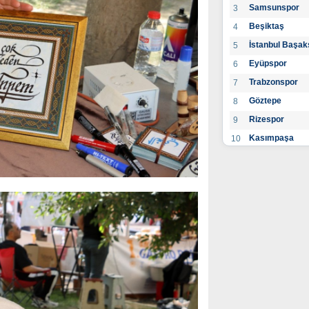
Samsunspor
3
Beşiktaş
4
İstanbul Başak
5
Eyüpspor
6
Trabzonspor
7
Göztepe
8
Rizespor
9
Kasımpaşa
10
Konyaspor
11
Gaziantep FK
12
Alanyaspor
13
Kayserispor
14
Antalyaspor
15
BB Bodrumspo
16
Sivasspor
17
Hatayspor
18
Adana Demirs
19