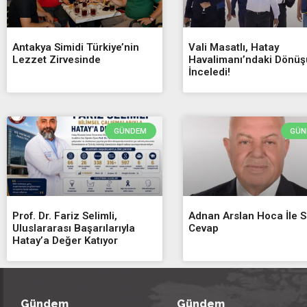
Antakya Simidi Türkiye’nin
Vali Masatlı, Hatay
Lezzet Zirvesinde
Havalimanı’ndaki Dönü
İnceledi!
GÜNDEM
GÜN
Prof. Dr. Fariz Selimli,
Adnan Arslan Hoca İle 
Uluslararası Başarılarıyla
Cevap
Hatay’a Değer Katıyor
Gündem
Gündem