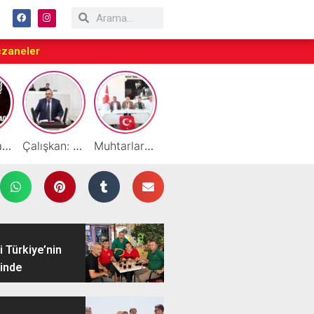
czaneler
Taraftarlar Sessizlik değil ÇÖZÜM istiyor
Çalışkan: “Gazze Elden Gidiyor, Garantörler Daha Ne Bekliyor?”
Muhtarlardan HATSO’ya Ziyaret
Başarılı Akademisyen Fariz Selimli’ye Profesörlük Ünvanı
By Cemil Dondurma Yazın Vazgeçilmez Durağı
 Türkiye’nin
inde