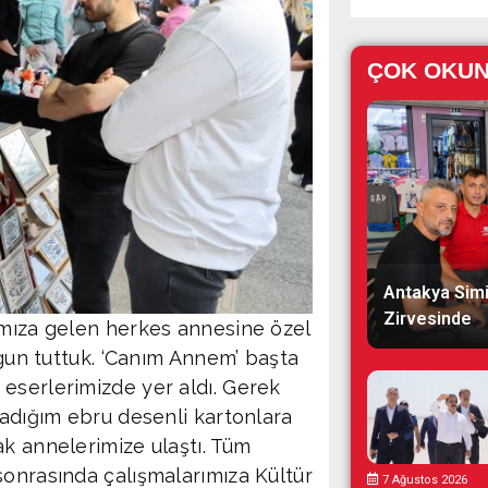
ÇOK OKU
Antakya Simi
Zirvesinde
ımıza gelen herkes annesine özel
ygun tuttuk. ‘Canım Annem’ başta
eserlerimizde yer aldı. Gerek
ladığım ebru desenli kartonlara
ak annelerimize ulaştı. Tüm
sonrasında çalışmalarımıza Kültür
7 Ağustos 2026