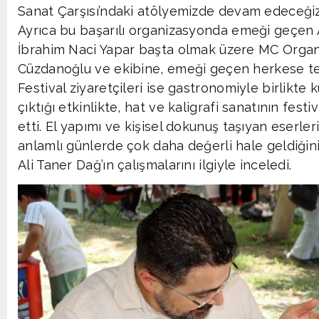
Sanat Çarşısı’ndaki atölyemizde devam edeceğiz
Ayrıca bu başarılı organizasyonda emeği geçen
İbrahim Naci Yapar başta olmak üzere MC Organ
Cüzdanoğlu ve ekibine, emeği geçen herkese te
Festival ziyaretçileri ise gastronomiyle birlikte 
çıktığı etkinlikte, hat ve kaligrafi sanatının festiv
etti. El yapımı ve kişisel dokunuş taşıyan eserler
anlamlı günlerde çok daha değerli hale geldiğin
Ali Taner Dağ’ın çalışmalarını ilgiyle inceledi.