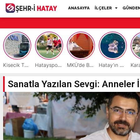
ANASAYFA
İLÇELER
GÜNDE
Kisecik TOKİ’lere Toplu Ulaşım Hizmeti Başladı
Hatayspor’daki büyük kriz gençler için büyük bir fırsat
MKÜ’de BAP ve TÜBİTAK 1001 Projeleri Masaya Yatırıldı
Hatay’ın Deniz ve Sahillerini Kirleten Tesislere Ceza Yağdı!
Sanatla Yazılan Sevgi: Anneler İ