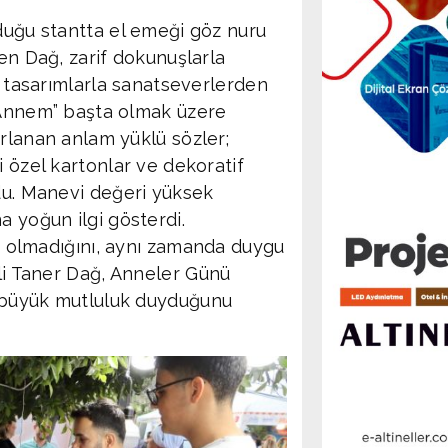
duğu stantta el emeği göz nuru
yen Dağ, zarif dokunuşlarla
el tasarımlarla sanatseverlerden
 Annem” başta olmak üzere
rlanan anlam yüklü sözler;
i özel kartonlar ve dekoratif
ldu. Manevi değeri yüksek
a yoğun ilgi gösterdi.
tı olmadığını, aynı zamanda duygu
Ali Taner Dağ, Anneler Günü
en büyük mutluluk duyduğunu