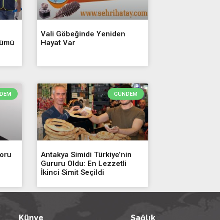
Vali Göbeğinde Yeniden
şümü
Hayat Var
DEM
GÜNDEM
Soru
Antakya Simidi Türkiye’nin
Gururu Oldu: En Lezzetli
İkinci Simit Seçildi
Künye
Sağlık