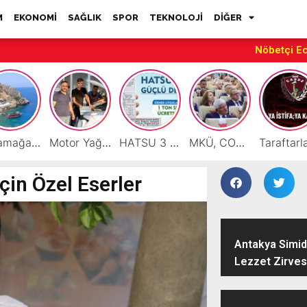
M
EKONOMİ
SAĞLIK
SPOR
TEKNOLOJİ
DİĞER
Nöbetçi E
Karamağara Koyu Doğu Akdeniz’in Turizm Yıldızı Oluyor
Motor Yağı ve Aküde Güvenilir Hizmet Antakya’da Başladı
HATSU 3 İlçede Ağustos Ayı Faturalarında Bir Ton Suyu Ücretsiz Tanımladı
MKÜ, COP31 Hazırlık Sürecinde Bilim Diplomasisine Katkı Sunacak
çin Özel Eserler
Antakya Simidi
Lezzet Zirves