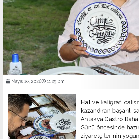
Mayıs 10, 2026
11:29 pm
Hat ve kaligrafi çalış
kazandıran başarılı sa
Antakya Gastro Bahar
Günü öncesinde hazırl
ziyaretçilerinin yoğun 