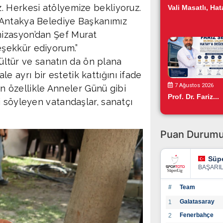
. Herkesi atölyemize bekliyoruz.
Vali Masatlı, Hata
 Antakya Belediye Başkanımız
izasyon’dan Şef Murat
şekkür ediyorum.”
kültür ve sanatın da ön plana
ale ayrı bir estetik kattığını ifade
7 Ağustos 2026
in özellikle Anneler Günü gibi
Prof. Dr. Fariz...
i söyleyen vatandaşlar, sanatçı
Puan Durum
Süpe
BAŞARI
#
Team
Galatasaray
1
Fenerbahçe
2