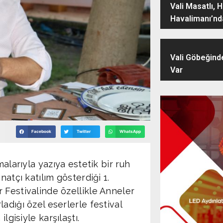
Vali Masatlı, 
Havalimanı’nd
Vali Göbeğind
Var
Facebook
Twitter
WhatsApp
malarıyla yazıya estetik bir ruh
natçı katılım gösterdiği 1.
 Festivalinde özellikle Anneler
adığı özel eserlerle festival
ilgisiyle karşılaştı.