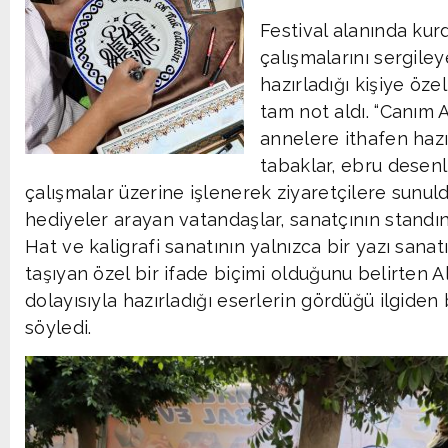
Festival alanında kur
çalışmalarını sergile
hazırladığı kişiye öz
tam not aldı. “Canım
annelere ithafen hazı
tabaklar, ebru desenl
çalışmalar üzerine işlenerek ziyaretçilere sunu
hediyeler arayan vatandaşlar, sanatçının standın
Hat ve kaligrafi sanatının yalnızca bir yazı sana
taşıyan özel bir ifade biçimi olduğunu belirten 
dolayısıyla hazırladığı eserlerin gördüğü ilgid
söyledi.