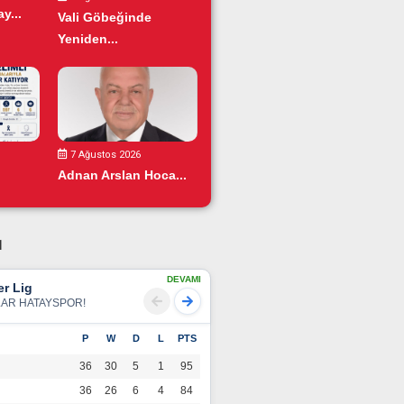
y...
Vali Göbeğinde
Yeniden...
7 Ağustos 2026
Adnan Arslan Hoca...
u
DEVAMI
r Lig
LAR HATAYSPOR!
P
W
D
L
PTS
36
30
5
1
95
36
26
6
4
84