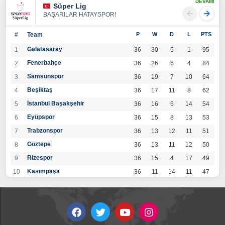
DEVAMI
Süper Lig
BAŞARILAR HATAYSPOR!
#
Team
P
W
D
L
PTS
Galatasaray
1
36
30
5
1
95
Fenerbahçe
2
36
26
6
4
84
Samsunspor
3
36
19
7
10
64
Beşiktaş
4
36
17
11
8
62
İstanbul Başakşehir
5
36
16
6
14
54
Eyüpspor
6
36
15
8
13
53
Trabzonspor
7
36
13
12
11
51
Göztepe
8
36
13
11
12
50
Rizespor
9
36
15
4
17
49
Kasımpaşa
10
36
11
14
11
47
Konyaspor
11
36
13
7
16
46
Gaziantep FK
12
36
12
9
15
45
Alanyaspor
13
36
12
9
15
45