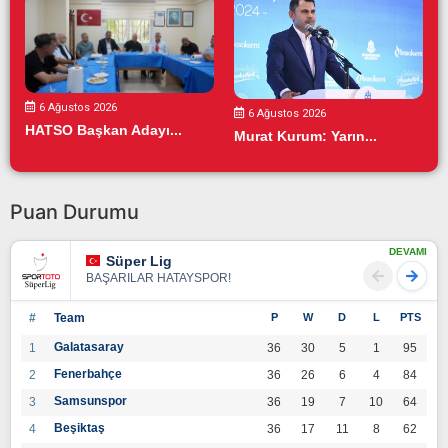
6 Ağustos 2026
6 Ağustos 2026
HATSO Başkan Adayı...
Murat Kurum: Yarın...
Puan Durumu
DEVAMI
Süper Lig
BAŞARILAR HATAYSPOR!
#
Team
P
W
D
L
PTS
Galatasaray
1
36
30
5
1
95
Fenerbahçe
2
36
26
6
4
84
Samsunspor
3
36
19
7
10
64
Beşiktaş
4
36
17
11
8
62