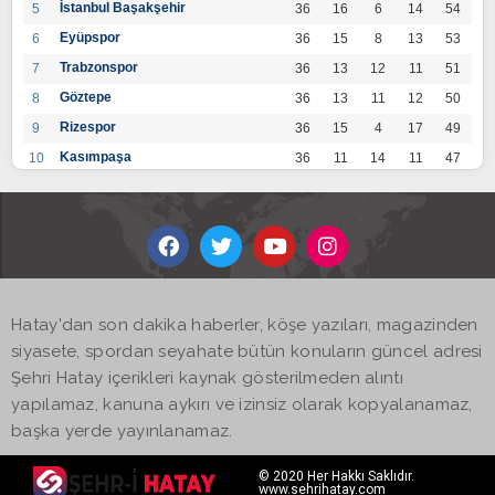
İstanbul Başakşehir
5
36
16
6
14
54
Eyüpspor
6
36
15
8
13
53
Trabzonspor
7
36
13
12
11
51
Göztepe
8
36
13
11
12
50
Rizespor
9
36
15
4
17
49
Kasımpaşa
10
36
11
14
11
47
Konyaspor
11
36
13
7
16
46
Gaziantep FK
12
36
12
9
15
45
Alanyaspor
13
36
12
9
15
45
Kayserispor
14
36
11
12
13
45
Antalyaspor
15
36
12
8
16
44
Hatay'dan son dakika haberler, köşe yazıları, magazinden
BB Bodrumspor
16
36
9
10
17
37
siyasete, spordan seyahate bütün konuların güncel adresi
Sivasspor
17
36
9
8
19
35
Şehri Hatay içerikleri kaynak gösterilmeden alıntı
Hatayspor
18
36
6
8
22
26
yapılamaz, kanuna aykırı ve izinsiz olarak kopyalanamaz,
Adana Demirspor
19
36
3
5
28
14
başka yerde yayınlanamaz.
© 2020 Her Hakkı Saklıdır.
www.sehrihatay.com