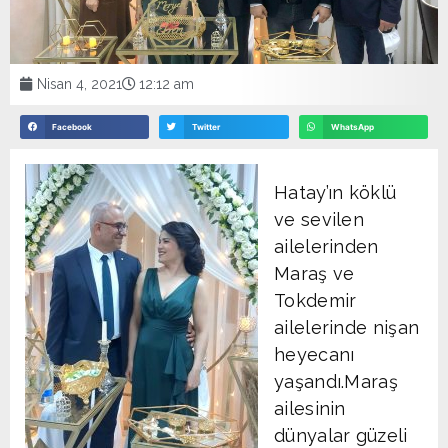
Nisan 4, 2021
12:12 am
Facebook
Twitter
WhatsApp
Hatay’ın köklü
ve sevilen
ailelerinden
Maraş ve
Tokdemir
ailelerinde nişan
heyecanı
yaşandı.Maraş
ailesinin
dünyalar güzeli