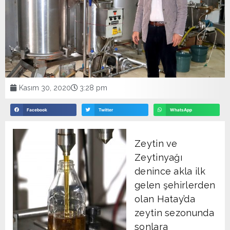
Kasım 30, 2020
3:28 pm
Facebook
Twitter
WhatsApp
Zeytin ve
Zeytinyağı
denince akla ilk
gelen şehirlerden
olan Hatay’da
zeytin sezonunda
sonlara