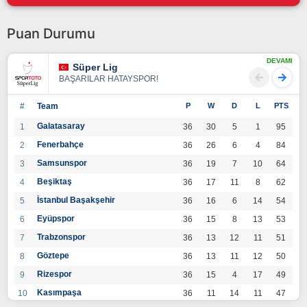
Puan Durumu
DEVAMI
Süper Lig
BAŞARILAR HATAYSPOR!
#
Team
P
W
D
L
PTS
Galatasaray
1
36
30
5
1
95
Fenerbahçe
2
36
26
6
4
84
Samsunspor
3
36
19
7
10
64
Beşiktaş
4
36
17
11
8
62
İstanbul Başakşehir
5
36
16
6
14
54
Eyüpspor
6
36
15
8
13
53
Trabzonspor
7
36
13
12
11
51
Göztepe
8
36
13
11
12
50
Rizespor
9
36
15
4
17
49
Kasımpaşa
10
36
11
14
11
47