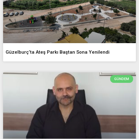
Güzelburç’ta Ateş Parkı Baştan Sona Yenilendi
GÜNDEM