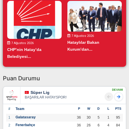
7 Ağustos 2026
Hataylılar Bakan
7 Ağustos 2026
Kurum’dan...
CHP’nin Hatay’da
Belediyesi...
Puan Durumu
DEVAMI
Süper Lig
BAŞARILAR HATAYSPOR!
#
Team
P
W
D
L
PTS
Galatasaray
1
36
30
5
1
95
Fenerbahçe
2
36
26
6
4
84