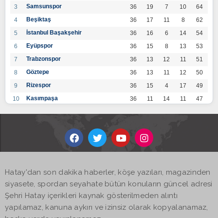
Samsunspor
3
36
19
7
10
64
Beşiktaş
4
36
17
11
8
62
İstanbul Başakşehir
5
36
16
6
14
54
Eyüpspor
6
36
15
8
13
53
Trabzonspor
7
36
13
12
11
51
Göztepe
8
36
13
11
12
50
Rizespor
9
36
15
4
17
49
Kasımpaşa
10
36
11
14
11
47
Konyaspor
11
36
13
7
16
46
Gaziantep FK
12
36
12
9
15
45
Alanyaspor
13
36
12
9
15
45
Kayserispor
14
36
11
12
13
45
Antalyaspor
15
36
12
8
16
44
Hatay'dan son dakika haberler, köşe yazıları, magazinden
BB Bodrumspor
16
36
9
10
17
37
siyasete, spordan seyahate bütün konuların güncel adresi
Sivasspor
17
36
9
8
19
35
Şehri Hatay içerikleri kaynak gösterilmeden alıntı
Hatayspor
18
36
6
8
22
26
yapılamaz, kanuna aykırı ve izinsiz olarak kopyalanamaz,
Adana Demirspor
19
36
3
5
28
14