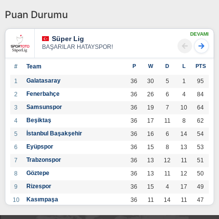
Puan Durumu
DEVAMI
Süper Lig
BAŞARILAR HATAYSPOR!
#
Team
P
W
D
L
PTS
Galatasaray
1
36
30
5
1
95
Fenerbahçe
2
36
26
6
4
84
Samsunspor
3
36
19
7
10
64
Beşiktaş
4
36
17
11
8
62
İstanbul Başakşehir
5
36
16
6
14
54
Eyüpspor
6
36
15
8
13
53
Trabzonspor
7
36
13
12
11
51
Göztepe
8
36
13
11
12
50
Rizespor
9
36
15
4
17
49
Kasımpaşa
10
36
11
14
11
47
Konyaspor
11
36
13
7
16
46