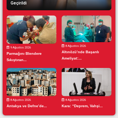
Geçirildi
8 Ağustos 2026
9 Ağustos 2026
Altınözü’nde Başarılı
Parmağını Blendere
Ameliyat:...
Sıkıştıran...
8 Ağustos 2026
8 Ağustos 2026
Antakya ve Defne’de...
Kara: “Deprem, Vahşi...