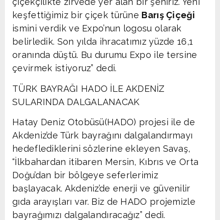
çiçekçilikte zirvede yer alan bir şehiriz. Yeni
keşfettiğimiz bir çiçek türüne
Barış Çiçeği
ismini verdik ve Expo’nun logosu olarak
belirledik. Son yılda ihracatımız yüzde 16,1
oranında düştü. Bu durumu Expo ile tersine
çevirmek istiyoruz” dedi.
TÜRK BAYRAĞI HADO İLE AKDENİZ
SULARINDA DALGALANACAK
Hatay Deniz Otobüsü(HADO) projesi ile de
Akdeniz’de Türk bayrağını dalgalandırmayı
hedeflediklerini sözlerine ekleyen Savaş,
“İlkbahardan itibaren Mersin, Kıbrıs ve Orta
Doğu’dan bir bölgeye seferlerimiz
başlayacak. Akdeniz’de enerji ve güvenilir
gıda arayışları var. Biz de HADO projemizle
bayrağımızı dalgalandıracağız” dedi.