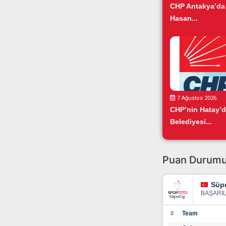
CHP Antakya’da
Hasan...
7 Ağustos 2026
CHP’nin Hatay’
Belediyesi...
Puan Durum
Süpe
BAŞARI
#
Team