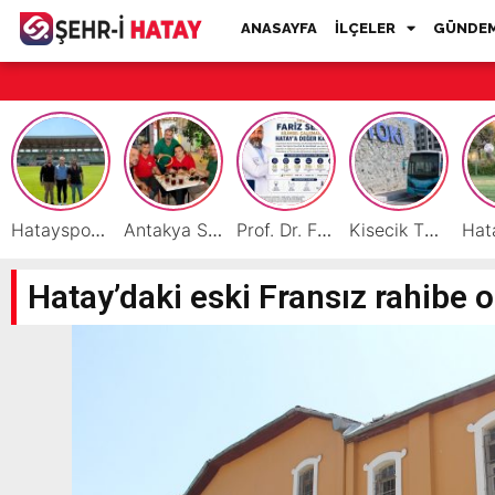
ANASAYFA
İLÇELER
GÜNDE
Hatayspor İç Saha Maçlarını Reyhanlı’da Oynamaya Hazırlanıyor
Antakya Simidi Türkiye’nin Lezzet Zirvesinde
Prof. Dr. Fariz Selimli, Uluslararası Başarılarıyla Hatay’a Değer Katıyor
Kisecik TOKİ’lere Toplu Ulaşım Hizmeti Başladı
Hatay’daki eski Fransız rahibe o