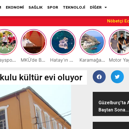
M
EKONOMİ
SAĞLIK
SPOR
TEKNOLOJİ
DİĞER
Nöbetçi E
Hatayspor’daki büyük kriz gençler için büyük bir fırsat
MKÜ’de BAP ve TÜBİTAK 1001 Projeleri Masaya Yatırıldı
Hatay’ın Deniz ve Sahillerini Kirleten Tesislere Ceza Yağdı!
Karamağara Koyu Doğu Akdeniz’in Turizm Yıldızı Oluyor
kulu kültür evi oluyor
Güzelburç’ta 
Baştan Sona...