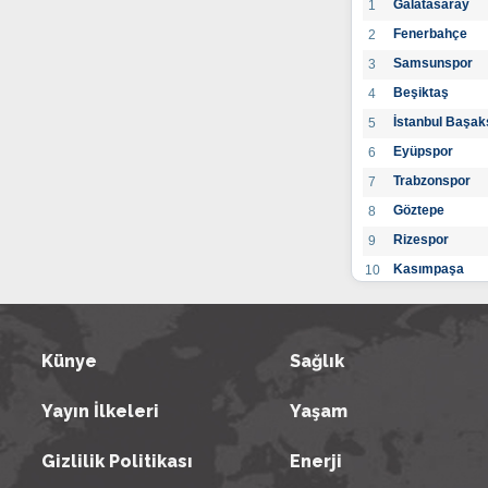
Galatasaray
1
Fenerbahçe
2
Samsunspor
3
Beşiktaş
4
İstanbul Başak
5
Eyüpspor
6
Trabzonspor
7
Göztepe
8
Rizespor
9
Kasımpaşa
10
Konyaspor
11
Gaziantep FK
12
Alanyaspor
Künye
Sağlık
13
Kayserispor
14
Yayın İlkeleri
Yaşam
Antalyaspor
15
BB Bodrumspo
16
Gizlilik Politikası
Enerji
Sivasspor
17