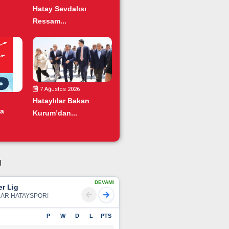
Hatay Sevdalısı
Ressam...
7 Ağustos 2026
Hataylılar Bakan
da
Kurum’dan...
u
DEVAMI
r Lig
LAR HATAYSPOR!
P
W
D
L
PTS