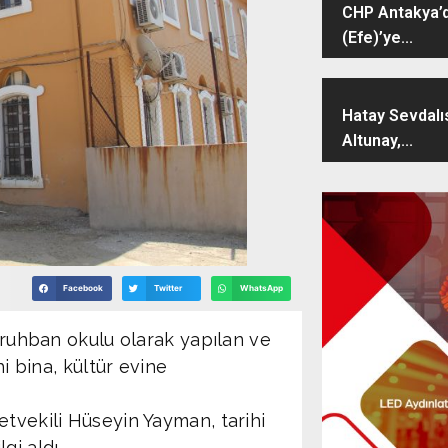
CHP Antakya’d
(Efe)’ye...
Hatay Sevdalı
Altunay,...
Facebook
Twitter
WhatsApp
n ruhban okulu olarak yapılan ve
hi bina, kültür evine
etvekili Hüseyin Yayman, tarihi
gi aldı.