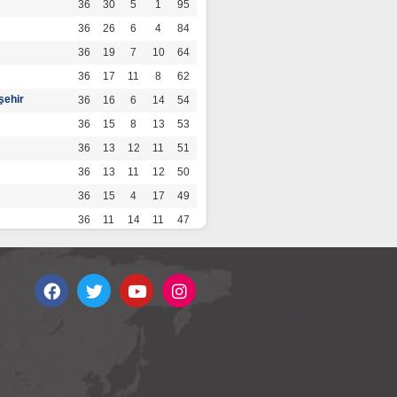
36
30
5
1
95
36
26
6
4
84
36
19
7
10
64
36
17
11
8
62
şehir
36
16
6
14
54
36
15
8
13
53
36
13
12
11
51
36
13
11
12
50
36
15
4
17
49
36
11
14
11
47
36
13
7
16
46
36
12
9
15
45
36
12
9
15
45
36
11
12
13
45
36
12
8
16
44
r
36
9
10
17
37
36
9
8
19
35