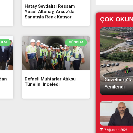
Hatay Sevdalısı Ressam
Yusuf Altunay, Arsuz’da
Sanatıyla Renk Katıyor
ÇOK OKU
DEM
GÜNDEM
’dan
Defneli Muhtarlar Atıksu
Güzelburç’ta
Tünelini İnceledi
Yenilendi
7 Ağustos 2026