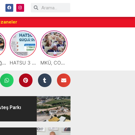
czaneler
Motor Yağı ve Aküde Güvenilir Hizmet Antakya’da Başladı
HATSU 3 İlçede Ağustos Ayı Faturalarında Bir Ton Suyu Ücretsiz Tanımladı
MKÜ, COP31 Hazırlık Sürecinde Bilim Diplomasisine Katkı Sunacak
Taraftarlar Sessizlik değil ÇÖZÜM istiyor
Çalışkan: “Gazze Elden Gidiyor, Garantörler Daha Ne Bekliyor?”
Ateş Parkı