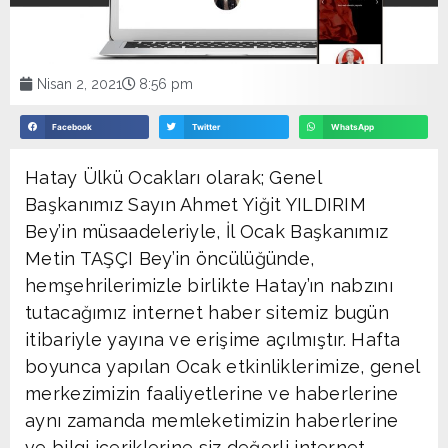
Nisan 2, 2021
8:56 pm
Facebook
Twitter
WhatsApp
Hatay Ülkü Ocakları olarak; Genel
Başkanımız Sayın Ahmet Yiğit YILDIRIM
Bey’in müsaadeleriyle, İl Ocak Başkanımız
Metin TAŞÇI Bey’in öncülüğünde,
hemşehrilerimizle birlikte Hatay’ın nabzını
tutacağımız internet haber sitemiz bugün
itibariyle yayına ve erişime açılmıştır. Hafta
boyunca yapılan Ocak etkinliklerimize, genel
merkezimizin faaliyetlerine ve haberlerine
aynı zamanda memleketimizin haberlerine
ve bilgi içeriklerine siz değerli internet