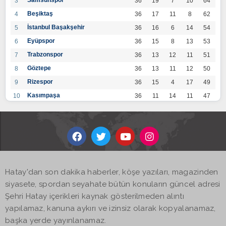
Samsunspor
3
36
19
7
10
64
Beşiktaş
4
36
17
11
8
62
İstanbul Başakşehir
5
36
16
6
14
54
Eyüpspor
6
36
15
8
13
53
Trabzonspor
7
36
13
12
11
51
Göztepe
8
36
13
11
12
50
Rizespor
9
36
15
4
17
49
Kasımpaşa
10
36
11
14
11
47
Konyaspor
11
36
13
7
16
46
Gaziantep FK
12
36
12
9
15
45
Alanyaspor
13
36
12
9
15
45
Kayserispor
14
36
11
12
13
45
Antalyaspor
15
36
12
8
16
44
Hatay'dan son dakika haberler, köşe yazıları, magazinden
BB Bodrumspor
16
36
9
10
17
37
siyasete, spordan seyahate bütün konuların güncel adresi
Sivasspor
17
36
9
8
19
35
Şehri Hatay içerikleri kaynak gösterilmeden alıntı
Hatayspor
18
36
6
8
22
26
yapılamaz, kanuna aykırı ve izinsiz olarak kopyalanamaz,
Adana Demirspor
19
36
3
5
28
14
başka yerde yayınlanamaz.