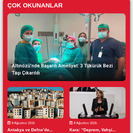
ÇOK OKUNANLAR
Altınözü’nde Başarılı Ameliyat: 3 Tükürük Bezi
Taşı Çıkarıldı
8 Ağustos 2026
8 Ağustos 2026
Antakya ve Defne’de...
Kara: “Deprem, Vahşi...