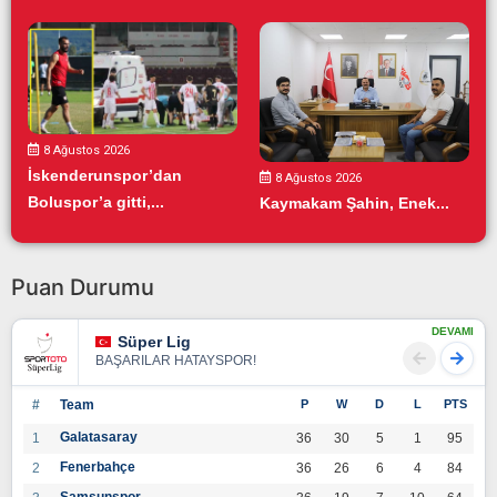
8 Ağustos 2026
İskenderunspor’dan
8 Ağustos 2026
Boluspor’a gitti,...
Kaymakam Şahin, Enek...
Puan Durumu
DEVAMI
Süper Lig
BAŞARILAR HATAYSPOR!
#
Team
P
W
D
L
PTS
Galatasaray
1
36
30
5
1
95
Fenerbahçe
2
36
26
6
4
84