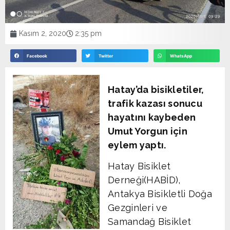
Kasım 2, 2020
2:35 pm
Facebook
Twitter
WhatsApp
Hatay’da bisikletiler,
trafik kazası sonucu
hayatını kaybeden
Umut Yorgun için
eylem yaptı.
Hatay Bisiklet
Derneği(HABİD),
Antakya Bisikletli Doğa
Gezginleri ve
Samandağ Bisiklet