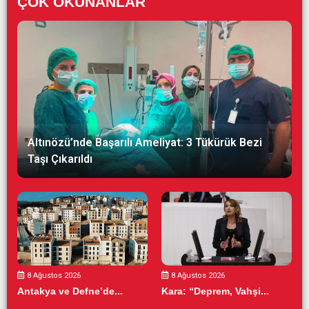
ÇOK OKUNANLAR
Altınözü’nde Başarılı Ameliyat: 3 Tükürük Bezi
Taşı Çıkarıldı
8 Ağustos 2026
8 Ağustos 2026
Antakya ve Defne’de...
Kara: “Deprem, Vahşi...