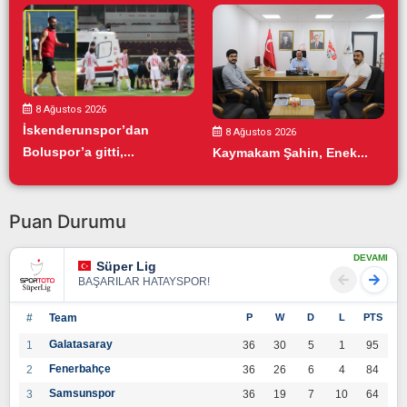
8 Ağustos 2026
İskenderunspor’dan
8 Ağustos 2026
Boluspor’a gitti,...
Kaymakam Şahin, Enek...
Puan Durumu
DEVAMI
Süper Lig
BAŞARILAR HATAYSPOR!
#
Team
P
W
D
L
PTS
Galatasaray
1
36
30
5
1
95
Fenerbahçe
2
36
26
6
4
84
Samsunspor
3
36
19
7
10
64