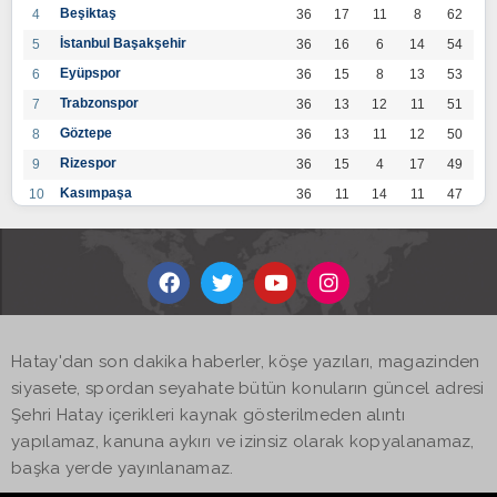
Beşiktaş
4
36
17
11
8
62
İstanbul Başakşehir
5
36
16
6
14
54
Eyüpspor
6
36
15
8
13
53
Trabzonspor
7
36
13
12
11
51
Göztepe
8
36
13
11
12
50
Rizespor
9
36
15
4
17
49
Kasımpaşa
10
36
11
14
11
47
Konyaspor
11
36
13
7
16
46
Gaziantep FK
12
36
12
9
15
45
Alanyaspor
13
36
12
9
15
45
Kayserispor
14
36
11
12
13
45
Antalyaspor
15
36
12
8
16
44
Hatay'dan son dakika haberler, köşe yazıları, magazinden
BB Bodrumspor
16
36
9
10
17
37
siyasete, spordan seyahate bütün konuların güncel adresi
Sivasspor
17
36
9
8
19
35
Şehri Hatay içerikleri kaynak gösterilmeden alıntı
Hatayspor
18
36
6
8
22
26
yapılamaz, kanuna aykırı ve izinsiz olarak kopyalanamaz,
Adana Demirspor
19
36
3
5
28
14
başka yerde yayınlanamaz.