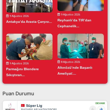
9 Ağustos 2026
9 Ağustos 2026
Reyhanlı’da TIR’dan
Antakya’da Arasta Çarşısı...
Cephanelik...
8 Ağustos 2026
9 Ağustos 2026
Altınözü’nde Başarılı
Parmağını Blendere
Ameliyat:...
Sıkıştıran...
Puan Durumu
DEVAMI
Süper Lig
BAŞARILAR HATAYSPOR!