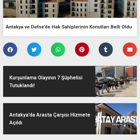
Antakya ve Defne’de Hak Sahiplerinin Konutları Belli Oldu
Kurşunlama Olayının 7 Şüphelisi
Tutuklandı!
Antakya’da Arasta Çarşısı Hizmete
Açıldı