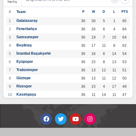
#
Team
P
W
D
L
PTS
Galatasaray
1
36
30
5
1
95
Fenerbahçe
2
36
26
6
4
84
Samsunspor
3
36
19
7
10
64
Beşiktaş
4
36
17
11
8
62
İstanbul Başakşehir
5
36
16
6
14
54
Eyüpspor
6
36
15
8
13
53
Trabzonspor
7
36
13
12
11
51
Göztepe
8
36
13
11
12
50
Rizespor
9
36
15
4
17
49
Kasımpaşa
10
36
11
14
11
47
Konyaspor
11
36
13
7
16
46
Gaziantep FK
12
36
12
9
15
45
Alanyaspor
13
36
12
9
15
45
Kayserispor
14
36
11
12
13
45
Antalyaspor
15
36
12
8
16
44