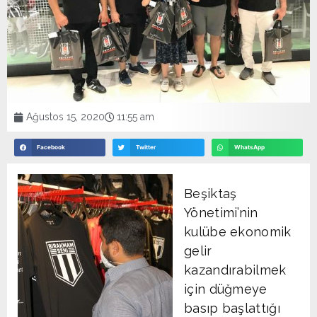
Ağustos 15, 2020
11:55 am
Facebook
Twitter
WhatsApp
Beşiktaş
Yönetimi’nin
kulübe ekonomik
gelir
kazandırabilmek
için düğmeye
basıp başlattığı