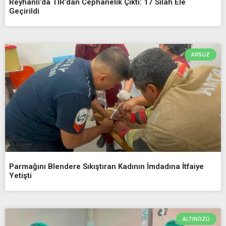
Reyhanlı’da TIR’dan Cephanelik Çıktı: 17 Silah Ele
Geçirildi
ARSUZ
Parmağını Blendere Sıkıştıran Kadının İmdadına İtfaiye
Yetişti
ALTINÖZÜ