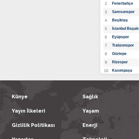
Fenerbahçe
2
Samsunspor
3
Beşiktaş
4
İstanbul Başak
5
Eyüpspor
6
Trabzonspor
7
Göztepe
8
Rizespor
9
Kasımpaşa
10
Konyaspor
11
Gaziantep FK
12
Alanyaspor
Künye
Sağlık
13
Kayserispor
14
Yayın İlkeleri
Yaşam
Antalyaspor
15
BB Bodrumspo
16
Gizlilik Politikası
Enerji
Sivasspor
17
Hatayspor
18