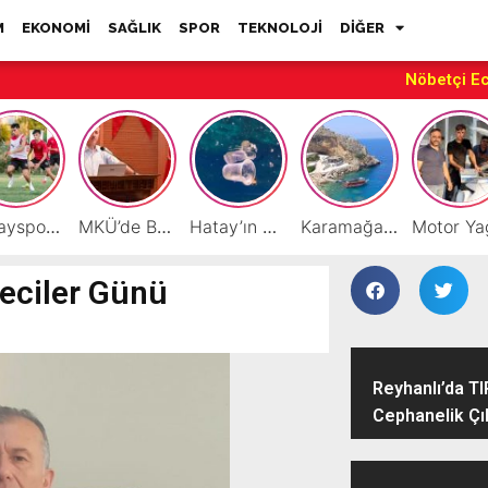
M
EKONOMİ
SAĞLIK
SPOR
TEKNOLOJİ
DİĞER
Nöbetçi E
Hatayspor’daki büyük kriz gençler için büyük bir fırsat
MKÜ’de BAP ve TÜBİTAK 1001 Projeleri Masaya Yatırıldı
Hatay’ın Deniz ve Sahillerini Kirleten Tesislere Ceza Yağdı!
Karamağara Koyu Doğu Akdeniz’in Turizm Yıldızı Oluyor
eciler Günü
Reyhanlı’da TI
Cephanelik Çıkt