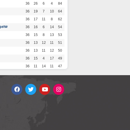
36
26
6
4
84
36
19
7
10
64
36
17
11
8
62
şehir
36
16
6
14
54
36
15
8
13
53
36
13
12
11
51
36
13
11
12
50
36
15
4
17
49
36
11
14
11
47
36
13
7
16
46
36
12
9
15
45
36
12
9
15
45
36
11
12
13
45
36
12
8
16
44
r
36
9
10
17
37
36
9
8
19
35
36
6
8
22
26