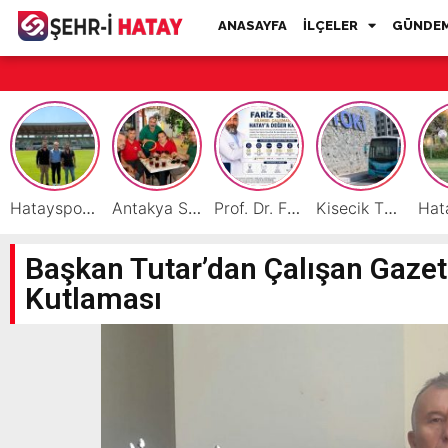
ANASAYFA
İLÇELER
GÜNDE
Hatayspor İç Saha Maçlarını Reyhanlı’da Oynamaya Hazırlanıyor
Antakya Simidi Türkiye’nin Lezzet Zirvesinde
Prof. Dr. Fariz Selimli, Uluslararası Başarılarıyla Hatay’a Değer Katıyor
Kisecik TOKİ’lere Toplu Ulaşım Hizmeti Başladı
Başkan Tutar’dan Çalışan Gazet
Kutlaması