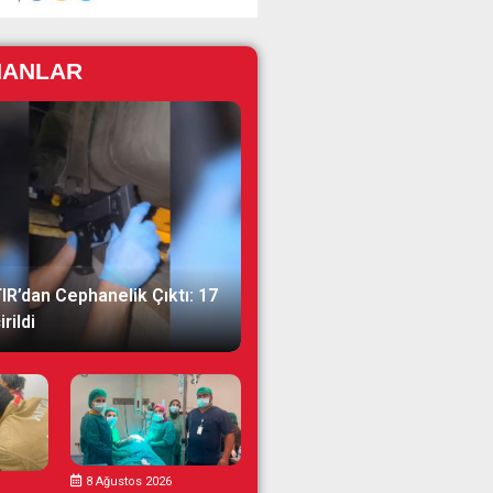
NANLAR
IR’dan Cephanelik Çıktı: 17
rildi
8 Ağustos 2026