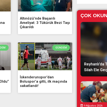
ÇOK OKU
Altınözü’nde Başarılı
ına
Ameliyat: 3 Tükürük Bezi Taşı
Çıkarıldı
DEM
GÜNDEM
Reyhanlı’da T
Silah Ele Geçi
İskenderunspor’dan
Oldu”
Boluspor’a gitti, ilk maçında
sakatlandı!
9 Ağustos 2026