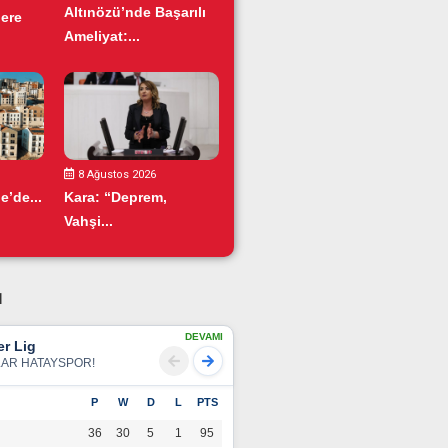
Altınözü’nde Başarılı
ere
Ameliyat:...
8 Ağustos 2026
e’de...
Kara: “Deprem,
Vahşi...
u
DEVAMI
r Lig
LAR HATAYSPOR!
P
W
D
L
PTS
36
30
5
1
95