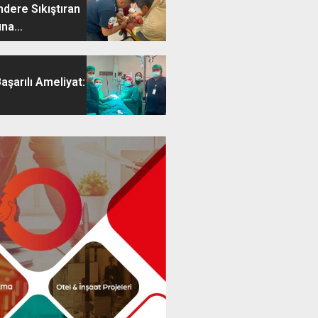
dere Sıkıştıran
na...
aşarılı Ameliyat: