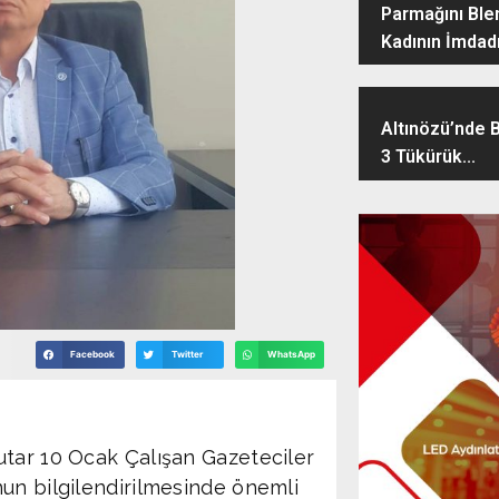
Parmağını Blen
Kadının İmdadı
Altınözü’nde B
3 Tükürük...
Facebook
Twitter
WhatsApp
tar 10 Ocak Çalışan Gazeteciler
un bilgilendirilmesinde önemli