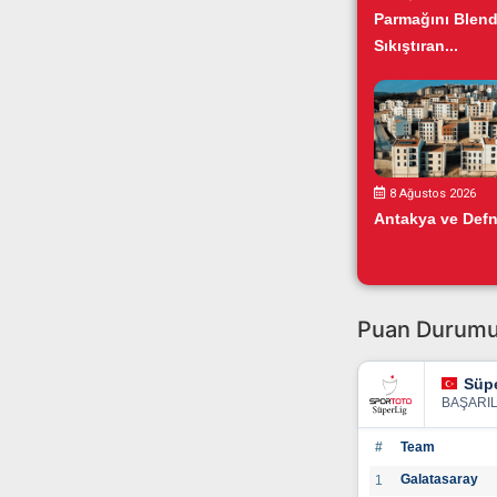
Parmağını Blend
Sıkıştıran...
8 Ağustos 2026
Antakya ve Defn
Puan Durum
Süpe
BAŞARI
#
Team
Galatasaray
1