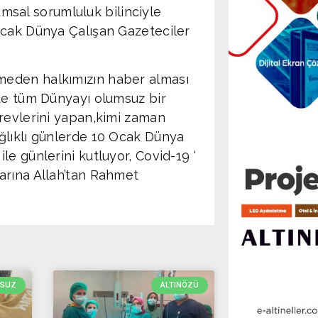
umsal sorumluluk bilinciyle
Ocak Dünya Çalışan Gazeteciler
meden halkımızın haber alması
de tüm Dünyayı olumsuz bir
revlerini yapan,kimi zaman
ğlıklı günlerde 10 Ocak Dünya
e günlerini kutluyor, Covid-19 ‘
arına Allah’tan Rahmet
RSUZ
ALTINÖZÜ