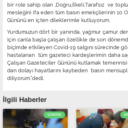
bir role sahip olan ,Doğru,İlkeli,Tarafsız ve topl
mesleğini ifa eden tüm basın emekçilerinin 10 
Gününü en içten dileklerimle kutluyorum.
Yurdumuzun dört bir yanında, yağmur çamur de
için canla başla çalışan özellikle de son dönem
biçimde etkileyen Covid-19 salgını sürecinde gö
hastalanan tüm gazeteci kardeşlerimin daha sa
Çalışan Gazeteciler Gününü kutlamak temennisi il
dan dolayı hayatlarını kaybeden basın mensupl
diliyorum.”dedi.
İlgili Haberler
GÜNDEM
A