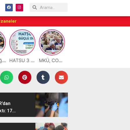
czaneler
Motor Yağı ve Aküde Güvenilir Hizmet Antakya’da Başladı
HATSU 3 İlçede Ağustos Ayı Faturalarında Bir Ton Suyu Ücretsiz Tanımladı
MKÜ, COP31 Hazırlık Sürecinde Bilim Diplomasisine Katkı Sunacak
Taraftarlar Sessizlik değil ÇÖZÜM istiyor
Çalışkan: “Gazze Elden Gidiyor, Garantörler Daha Ne Bekliyor?”
R’dan
ı: 17...