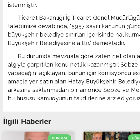
istenmiştir.
Ticaret Bakanlığı İç Ticaret Genel Müdürlüğü 17.
talebimize cevabında, “5957 sayılı kanunun 3’ü
büyükşehir belediye sınırları içerisinde hal kur
Büyükşehir Belediyesine aittir.” demektedir.
Bu durumda mevzuata göre zaten net olan am
algıyla çarpıtılan konu netlik kazanmıştır. Sebz
yapacağını açıklayan, bunun için komisyoncu e
amaçla yer satın alan Hatay Büyükşehir Belediy
arkasına saklanmadan bir an önce Sebze ve Meyv
bu hususu kamuoyunun takdirlerine arz ediyoruz
İlgili Haberler
GÜNDEM
GÜN