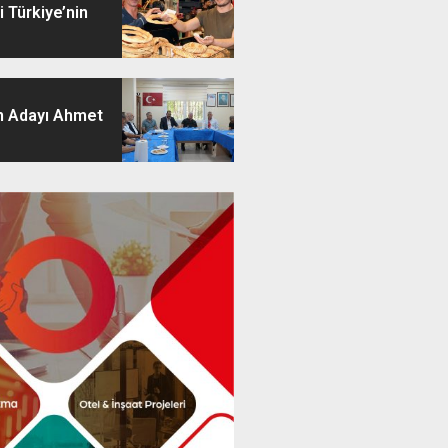
 Türkiye’nin
 Adayı Ahmet