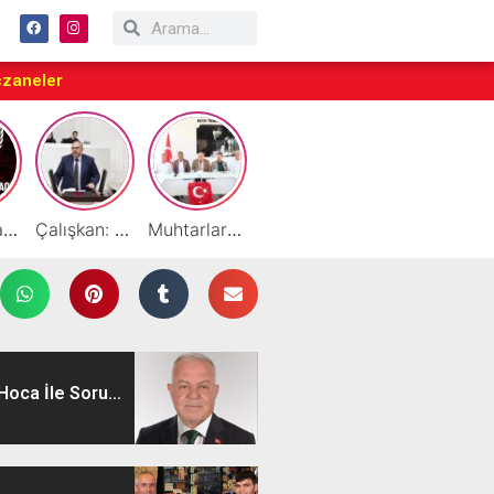
czaneler
Taraftarlar Sessizlik değil ÇÖZÜM istiyor
Çalışkan: “Gazze Elden Gidiyor, Garantörler Daha Ne Bekliyor?”
Muhtarlardan HATSO’ya Ziyaret
Başarılı Akademisyen Fariz Selimli’ye Profesörlük Ünvanı
By Cemil Dondurma Yazın Vazgeçilmez Durağı
oca İle Soru...