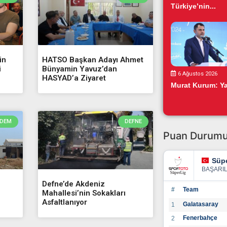
Türkiye’nin...
in
HATSO Başkan Adayı Ahmet
i
Bünyamin Yavuz’dan
6 Ağustos 2026
HASYAD’a Ziyaret
Murat Kurum: Yar
DEM
DEFNE
Puan Durum
Süpe
BAŞARI
Defne’de Akdeniz
#
Team
Mahallesi’nin Sokakları
Asfaltlanıyor
Galatasaray
1
Fenerbahçe
2