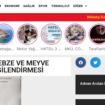
M
EKONOMİ
SAĞLIK
SPOR
TEKNOLOJİ
DİĞER
Nöbetçi E
Karamağara Koyu Doğu Akdeniz’in Turizm Yıldızı Oluyor
Motor Yağı ve Aküde Güvenilir Hizmet Antakya’da Başladı
HATSU 3 İlçede Ağustos Ayı Faturalarında Bir Ton Suyu Ücretsiz Tanımladı
MKÜ, COP31 Hazırlık Sürecinde Bilim Diplomasisine Katkı Sunacak
EBZE VE MEYVE
LGİLENDİRMESİ
Adnan Arslan H