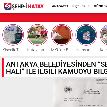
ANASAYFA
İLÇELER
GÜNDE
Kisecik TOKİ’lere Toplu Ulaşım Hizmeti Başladı
Hatayspor’daki büyük kriz gençler için büyük bir fırsat
MKÜ’de BAP ve TÜBİTAK 1001 Projeleri Masaya Yatırıldı
Hatay’ın Deniz ve Sahillerini Kirleten Tesislere Ceza Yağdı!
ANTAKYA BELEDİYESİNDEN “S
HALİ” İLE İLGİLİ KAMUOYU Bİ