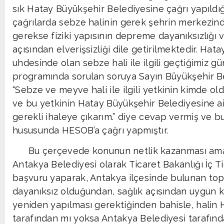
sık Hatay Büyükşehir Belediyesine çağrı yapıldı
çağrılarda sebze halinin gerek şehrin merkezinde
gerekse fiziki yapısının depreme dayanıksızlığı 
açısından elverişsizliği dile getirilmektedir. Ha
uhdesinde olan sebze hali ile ilgili geçtiğimiz g
programında sorulan soruya Sayın Büyükşehir Be
“Sebze ve meyve hali ile ilgili yetkinin kimde old
ve bu yetkinin Hatay Büyükşehir Belediyesine a
gerekli ihaleye çıkarım.” diye cevap vermiş ve b
hususunda HESOB’a çağrı yapmıştır.
Bu çerçevede konunun netlik kazanması amacı
Antakya Belediyesi olarak Ticaret Bakanlığı İç T
başvuru yaparak, Antakya ilçesinde bulunan to
dayanıksız olduğundan, sağlık açısından uygun k
yeniden yapılması gerektiğinden bahisle, halin
tarafından mı yoksa Antakya Belediyesi tarafınd