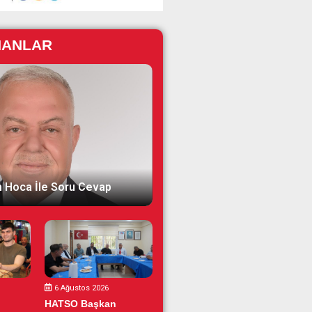
NANLAR
 Hoca İle Soru Cevap
6 Ağustos 2026
HATSO Başkan