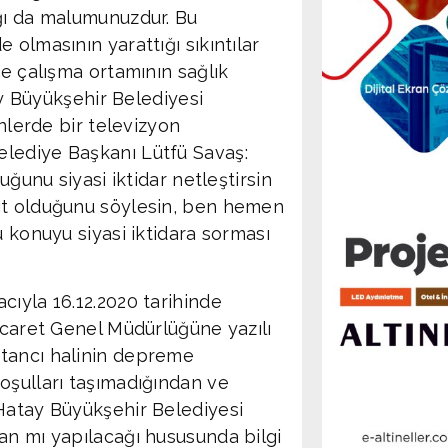
ğı da malumunuzdur. Bu
 olmasının yarattığı sıkıntılar
ve çalışma ortamının sağlık
tay Büyükşehir Belediyesi
ünlerde bir televizyon
lediye Başkanı Lütfü Savaş:
uğunu siyasi iktidar netleştirsin
it olduğunu söylesin, ben hemen
u konuyu siyasi iktidara sorması
yla 16.12.2020 tarihinde
icaret Genel Müdürlüğüne yazılı
ptancı halinin depreme
oşulları taşımadığından ve
 Hatay Büyükşehir Belediyesi
an mı yapılacağı hususunda bilgi