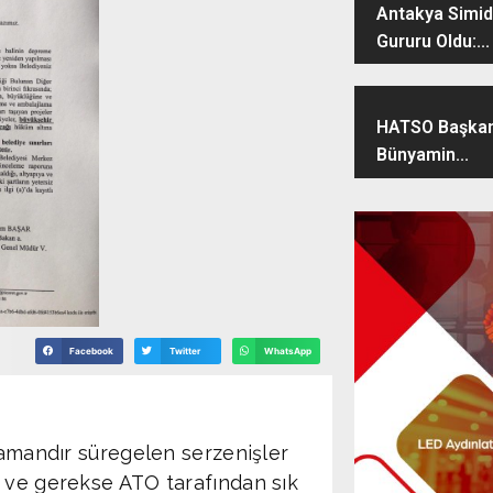
Antakya Simidi
Gururu Oldu:...
HATSO Başkan
Bünyamin...
Facebook
Twitter
WhatsApp
mandır süregelen serzenişler
B ve gerekse ATO tarafından sık