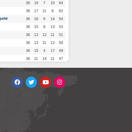
36
19
7
10
64
36
17
11
8
62
şehir
36
16
6
14
54
36
15
8
13
53
36
13
12
11
51
36
13
11
12
50
36
15
4
17
49
36
11
14
11
47
36
13
7
16
46
36
12
9
15
45
36
12
9
15
45
36
11
12
13
45
36
12
8
16
44
r
36
9
10
17
37
36
9
8
19
35
36
6
8
22
26
por
36
3
5
28
14