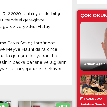
12.2020 tarihli yazı ile bilgi
ÇOK OKU
ncü maddesi gereğince
ma görev ve yetkisi Hatay
a Sayın Savaş tarafından
e ve Meyve Hali’ni daha önce
snafla görüşmeler yapan, bu
esinin başka bahane ve algıların
Adnan Arslan
e Hali’ni yapmasını bekliyor,
.
6 Ağustos 2026
Antakya Simidi
DEM
DEFNE