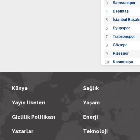
Samsunspor
3
Beşiktaş
4
İstanbul Başak
5
Eyüpspor
6
Trabzonspor
7
Göztepe
8
Rizespor
9
Kasımpaşa
10
Konyaspor
11
Gaziantep FK
12
Alanyaspor
Künye
Sağlık
13
Kayserispor
14
Yayın İlkeleri
Yaşam
Antalyaspor
15
BB Bodrumspo
16
Gizlilik Politikası
Enerji
Sivasspor
17
Hatayspor
18
Yazarlar
Teknoloji
Adana Demirs
19