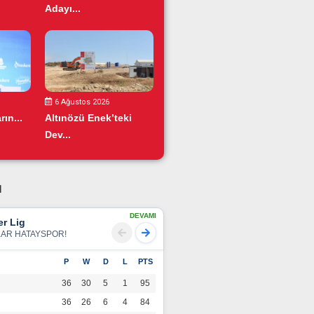
Adayı...
6 Ağustos 2026
ın...
Altınözü Enek’teki
Dev...
u
DEVAMI
r Lig
LAR HATAYSPOR!
P
W
D
L
PTS
36
30
5
1
95
36
26
6
4
84